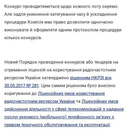
Конкурс проводитиметься щодо кожного лоту окремо.
Але задля уникнення затягування часу й ускладнення
процедури Комісія має право дозволити одночасно
виконувати й оформляти одним протоколом процедури
кількох конкурсів.
Новий Порядок проведення конкурсів або тендерів на
отримання ліцензій на користування радіочастотним
ресурсом України затверджено
рішенням НКРЗІ від
30.05.2017 № 281
. Цим самим рішенням було внесено
коригування до
Ліцензійних умов користування
радіочастотним ресурсом України
та
Ліцензійних умов
здійснення діяльності у сфері телекомунікацій з надання
послуг рухомого (мобільного) телефонного зв'язку з
правом технічного обслуговування та експлуатації