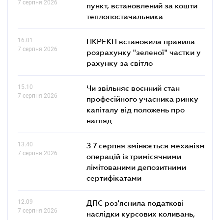
7 серпня 2026
пункт, встановлений за кошти
теплопостачальника
16.01
НКРЕКП встановила правила
7 серпня 2026
розрахунку "зеленої" частки у
рахунку за світло
15.10
Чи звільняє воєнний стан
7 серпня 2026
професійного учасника ринку
капіталу від положень про
нагляд
13.40
З 7 серпня змінюється механізм
7 серпня 2026
операцій із тримісячними
лімітованими депозитними
сертифікатами
12.09
ДПС роз'яснила податкові
7 серпня 2026
наслідки курсових коливань,