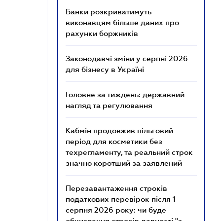
Банки розкриватимуть
виконавцям більше даних про
рахунки боржників
Законодавчі зміни у серпні 2026
для бізнесу в Україні
Головне за тиждень: державний
нагляд та регулювання
Кабмін продовжив пільговий
період для косметики без
техрегламенту, та реальний строк
значно коротший за заявлений
Перезавантаження строків
податкових перевірок після 1
серпня 2026 року: чи буде
обчислення строків давності "з