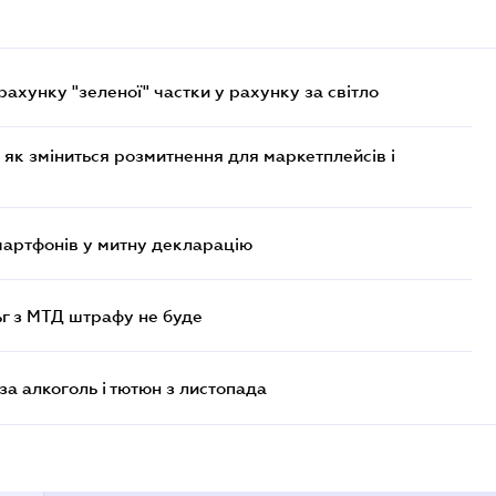
хунку "зеленої" частки у рахунку за світло
 як зміниться розмитнення для маркетплейсів і
смартфонів у митну декларацію
ьг з МТД штрафу не буде
за алкоголь і тютюн з листопада