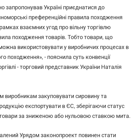
но запропонував Україні приєднатися до
емноморські преференційні правила походження
 рамках взаємних угод про вільну торгівлю
вила походження товарів. Тобто товари, що
, можна використовувати у виробничих процесах в
ого походження», - пояснила суть конвенції
оргівлі - торговий представник України Наталія
им виробникам закуповувати сировину та
продукцію експортувати в ЄС, зберігаючи статус
 товари за зниженою або нульовою ставкою мита.
валений Урядом законопроект повинен стати