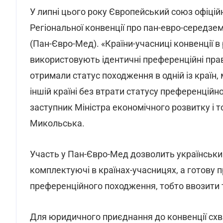
У липні цього року Європейський союз офіцій
Регіональної конвенції про пан-евро-середз
(Пан-Євро-Мед). «Країни-учасниці конвенції в
використовують ідентичні преференційні пра
отримали статус походження в одній із країн
іншій країні без втрати статусу преференційн
заступник Міністра економічного розвитку і т
Микольська.
Участь у Пан-Євро-Мед дозволить українськ
комплектуючі в країнах-учасницях, а готову 
преференційного походження, тобто ввозити
Для юридичного приєднання до конвенції сх