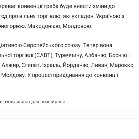
реваг конвенції треба буде внести зміни до
д про вільну торгівлю, які укладені Україною з
орногорією, Македонією, Молдовою.
іціативою Європейського союзу. Тепер вона
ьної торгівлі (ЄАВТ), Туреччину, Албанію, Боснію і
 Алжир, Єгипет, Ізраїль, Йорданію, Ливан, Марокко,
а Молдову. У процесі приєднання до конвенції
У підприємств можуть з'явитися нові можливості для розширення експорту