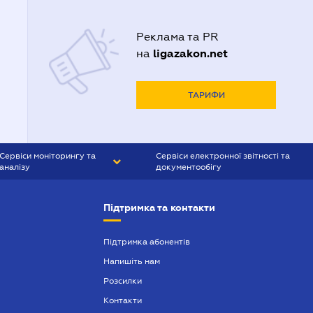
Реклама та PR
ligazakon.net
на
ТАРИФИ
Сервіси моніторингу та
Сервіси електронної звітності та
аналізу
документообігу
CONTR AGENT
Liga:REPORT
Підтримка та контакти
SMS-МАЯК
VERDICTUM
Підтримка абонентів
Напишіть нам
SEMANTRUM
Розсилки
SMS-МАЯК ІПОТЕКА
Контакти