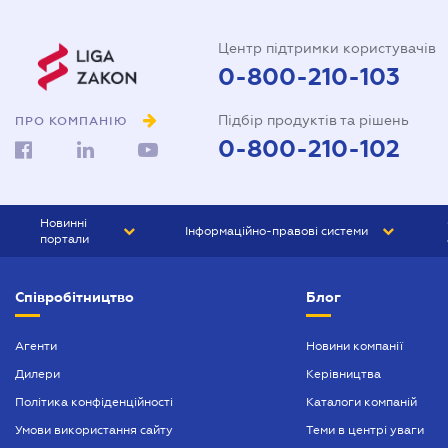
Центр підтримки користувачів
0-800-210-103
Підбір продуктів та рішень
ПРО КОМПАНІЮ
0-800-210-102
Новинні
Інформаційно-правові системи
портали
ЮРЛІГА
Право України
Співробітництво
Блог
БІЗНЕС
ГРАНД
БУХГАЛТЕР.ua
ПРАЙМ
Агенти
Новини компанії
Дилери
Керівництва
БУХГАЛТЕР ПРОФ
Політика конфіденційності
Каталоги компаній
ЮРИСТ ПРОФ
Умови використання сайту
Теми в центрі уваги
ЮРИСТ