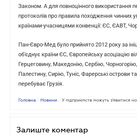
Законом. А для повноцінного використання пе
протоколів про правила походження чинних уго
країнами-учасницями конвенції: ЄС, ЄАВТ, Ч
Пан-Євро-Мед було прийнято 2012 року за ін
об'єднує країни ЄС, Європейську асоціацію віл
Герцеговину, Македонію, Сербію, Чорногорію,
Палестину, Сирію, Туніс, Фарерські острови т
перебуває Грузія.
Головна
/
Новини
/
Залиште коментар