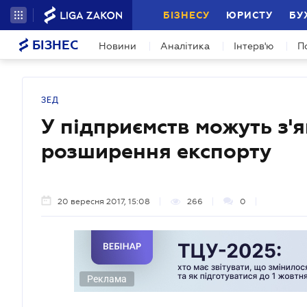
БІЗНЕСУ
ЮРИСТУ
БУ
БІЗНЕС
Новини
Аналітика
Інтерв'ю
П
ЗЕД
У підприємств можуть з'
розширення експорту
20 вересня 2017, 15:08
266
0
Реклама