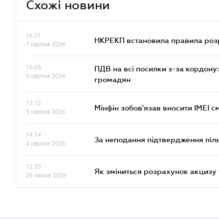
Схожі новини
16.01
НКРЕКП встановила правила розра
7 серпня 2026
16.05
ПДВ на всі посилки з-за кордону:
5 серпня 2026
громадян
12.12
Мінфін зобов'язав вносити IMEI 
5 серпня 2026
14.14
За неподання підтвердження піл
4 серпня 2026
12.35
Як зміниться розрахунок акцизу 
29 липня 2026