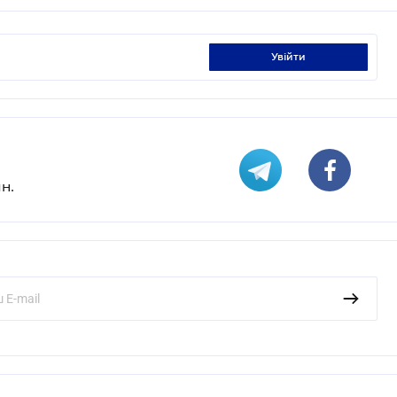
увійти
н.