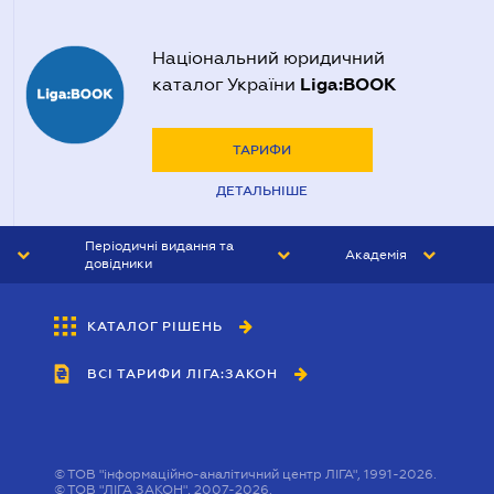
Національний юридичний
Liga:BOOK
каталог України
ТАРИФИ
ДЕТАЛЬНІШЕ
Періодичні видання та
Академія
довідники
ЮРИСТ&ЗАКОН
АКАДЕМІЯ ЛІГА:ЗАКОН
КАТАЛОГ РІШЕНЬ
БУХГАЛТЕР&ЗАКОН
ВСІ ТАРИФИ ЛІГА:ЗАКОН
ВІСНИК МСФЗ
ІНТЕРБУХ
ОСОБИСТИЙ ЕКСПЕРТ
©
ТОВ "інформаційно-аналітичний центр ЛІГА", 1991-2026.
©
ТОВ "ЛІГА ЗАКОН", 2007-2026.