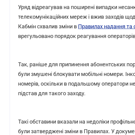
Уряд відреагував на поширені випадки несан
телекомунікаційних мереж і вжив заходів щодо
Кабмін схвалив зміни в
Правилах надання та 
врегульовано порядок реагування операторів н
Так, раніше для припинення абонентських по
були змушені блокувати мобільні номери. Інк
номерів, оскільки в подальшому оператори н
підстав для такого заходу.
Такі обставини вказали на недоліки профільн
були затверджені зміни в Правилах. У докумен