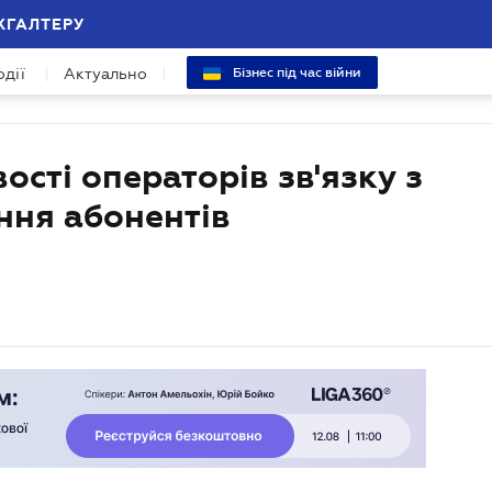
ХГАЛТЕРУ
одії
Актуально
Бізнес під час війни
сті операторів зв'язку з
ння абонентів