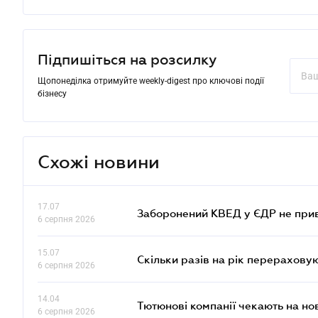
Підпишіться на розсилку
Щопонеділка отримуйте weekly-digest про ключові події
бізнесу
Схожі новини
17.07
Заборонений КВЕД у ЄДР не прив
6 серпня 2026
15.07
Скільки разів на рік перерахову
6 серпня 2026
14.04
Тютюнові компанії чекають на но
6 серпня 2026