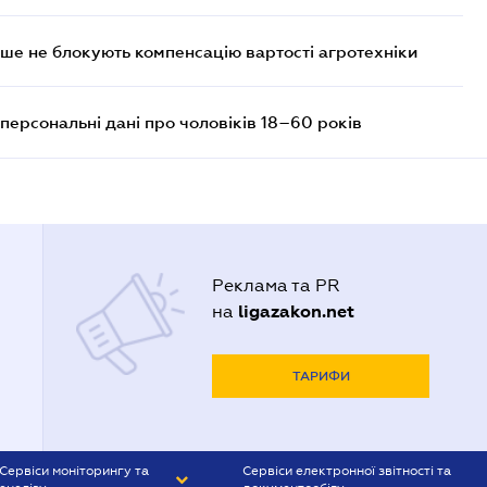
ше не блокують компенсацію вартості агротехніки
персональні дані про чоловіків 18–60 років
Реклама та PR
ligazakon.net
на
ТАРИФИ
Сервіси моніторингу та
Сервіси електронної звітності та