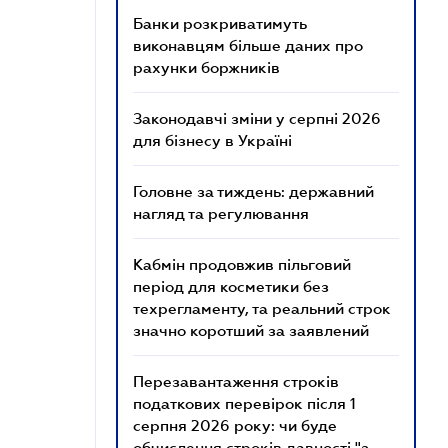
Банки розкриватимуть
виконавцям більше даних про
рахунки боржників
Законодавчі зміни у серпні 2026
для бізнесу в Україні
Головне за тиждень: державний
нагляд та регулювання
Кабмін продовжив пільговий
період для косметики без
техрегламенту, та реальний строк
значно коротший за заявлений
Перезавантаження строків
податкових перевірок після 1
серпня 2026 року: чи буде
обчислення строків давності "з