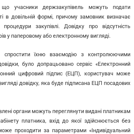
 що учасники держзакупівель можуть подати
ті в довільній формі, причому замовник визначає
процедури закупівлі. Довідку про відсутність
рів у паперовому або електронному вигляді.
в, спростити їхню взаємодію з контролюючими
овідки, було допрацьовано сервіс «Електронний
ронний цифровий підпис (ЕЦП), користувач може
вигляді довідку, яка буде підписана ЕЦП посадових
авлені органи можуть переглянути видані платникам
кабінету платника, вхід до якої здійснюється без
 може проходити за параметрами «Індивідуальний