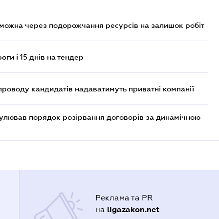
 можна через подорожчання ресурсів на залишок робіт
оги і 15 днів на тендер
проводу кандидатів надаватимуть приватні компанії
егулював порядок розірвання договорів за динамічною
Реклама та PR
ligazakon.net
на