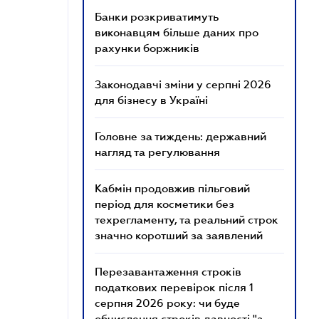
Банки розкриватимуть
виконавцям більше даних про
рахунки боржників
Законодавчі зміни у серпні 2026
для бізнесу в Україні
Головне за тиждень: державний
нагляд та регулювання
Кабмін продовжив пільговий
період для косметики без
техрегламенту, та реальний строк
значно коротший за заявлений
Перезавантаження строків
податкових перевірок після 1
серпня 2026 року: чи буде
обчислення строків давності "з