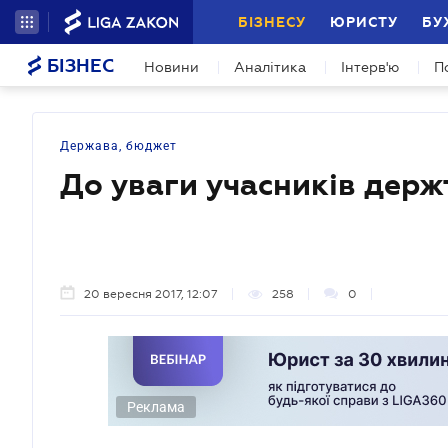
БІЗНЕСУ
ЮРИСТУ
БУ
БІЗНЕС
Новини
Аналітика
Інтерв'ю
П
Держава, бюджет
До уваги учасників держ
20 вересня 2017, 12:07
258
0
Реклама