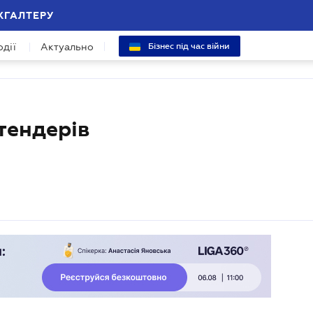
ХГАЛТЕРУ
одії
Актуально
Бізнес під час війни
тендерів