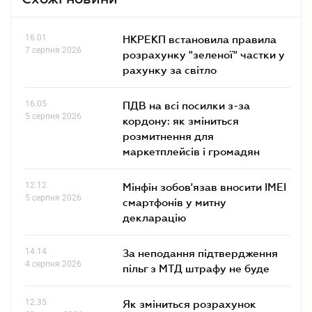
16.01
НКРЕКП встановила правила
7 серпня 2026
розрахунку "зеленої" частки у
рахунку за світло
16.05
ПДВ на всі посилки з-за
5 серпня 2026
кордону: як зміниться
розмитнення для
маркетплейсів і громадян
12.12
Мінфін зобов'язав вносити IMEI
5 серпня 2026
смартфонів у митну
декларацію
14.14
За неподання підтвердження
4 серпня 2026
пільг з МТД штрафу не буде
12.35
Як зміниться розрахунок