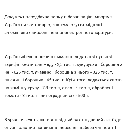
Документ передбачає повну лібералізацію імпорту з
України низки товарів, зокрема взуття, мідних і
алюмінієвих виробів, певної електронної апаратури.
Українські експортери отримають додаткові нульові
тарифні квоти для меду - 2,5 тис. т, кукурудзи і борошна з
неї - 625 тис. т, ячменю і борошна з нього - 325 тис. т,
пшениці і борошна - 65 тис. т. Крім того, додається квота
на ячмінну крупу - 7,8 тис. т, овес - 4 тис. т, оброблені
томати - 3 тис. т і виноградний сік - 500 т.
В уряді очікують, що відповідний законодавчий акт буде
опублікований наприкінці вересня і набере чинності 1