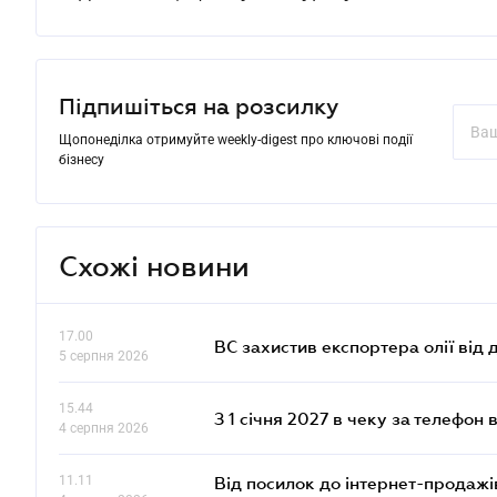
Підпишіться на розсилку
Щопонеділка отримуйте weekly-digest про ключові події
бізнесу
Схожі новини
17.00
ВС захистив експортера олії від
5 серпня 2026
15.44
З 1 січня 2027 в чеку за телефон
4 серпня 2026
11.11
Від посилок до інтернет-продажі