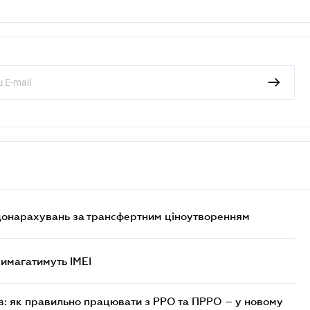
 донарахувань за трансфертним ціноутворенням
 вимагатимуть IMEI
в: як правильно працювати з РРО та ПРРО – у новому