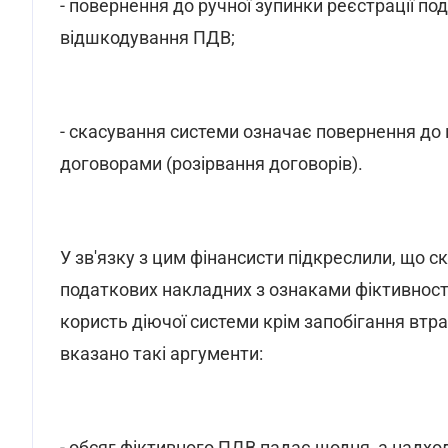
- повернення до ручної зупинки реєстрації п
відшкодування ПДВ;
- скасування системи означає повернення до 
договорами (розірвання договорів).
У зв'язку з цим фінансисти підкреслили, що 
податкових накладних з ознаками фіктивності
користь діючої системи крім запобігання втр
вказано такі аргументи:
- обсяг фіктивного ПДВ падає щодня, а над