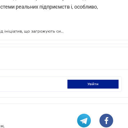
стеми реальних підприємств і, особливо,
Мінфін застерігає парламентарів від ініціатив, що загрожують системі автоматичного відшкодування ПДВ
увійти
н.