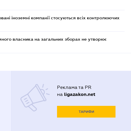
овані іноземні компанії стосуються всіх контролюючих
много власника на загальних зборах не утворює
Реклама та PR
ligazakon.net
на
ТАРИФИ