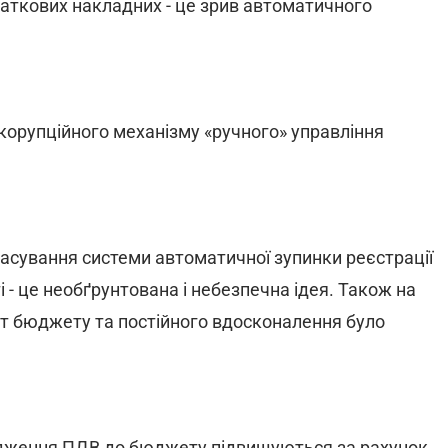
одаткових накладних - це зрив автоматичного
корупційного механізму «ручного» управління
скасування системи автоматичної зупинки реєстрації
 - це необґрунтована і небезпечна ідея. Також на
ат бюджету та постійного вдосконалення було
ходження ПДВ до бюджету підвищуються за рахунок