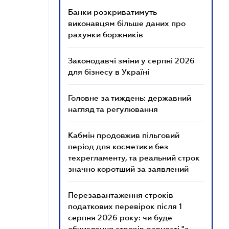
Банки розкриватимуть
виконавцям більше даних про
рахунки боржників
Законодавчі зміни у серпні 2026
для бізнесу в Україні
Головне за тиждень: державний
нагляд та регулювання
Кабмін продовжив пільговий
період для косметики без
техрегламенту, та реальний строк
значно коротший за заявлений
Перезавантаження строків
податкових перевірок після 1
серпня 2026 року: чи буде
обчислення строків давності "з