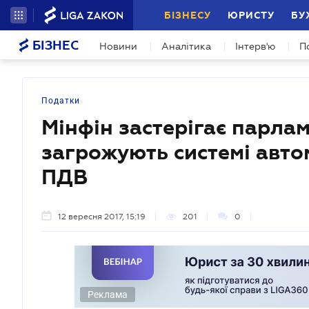
БІЗНЕСУ
ЮРИСТУ
БУ
БІЗНЕС
Новини
Аналітика
Інтерв'ю
П
Податки
Мінфін застерігає парлам
загрожують системі авт
ПДВ
12 вересня 2017, 15:19
201
0
Реклама