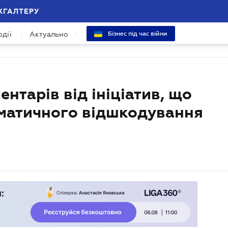
ХГАЛТЕРУ
одії
Актуально
Бізнес під час війни
ентарів від ініціатив, що
оматичного відшкодування