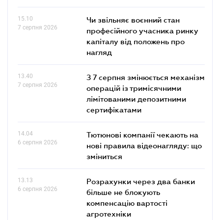
15.10
Чи звільняє воєнний стан
7 серпня 2026
професійного учасника ринку
капіталу від положень про
нагляд
13.40
З 7 серпня змінюється механізм
7 серпня 2026
операцій із тримісячними
лімітованими депозитними
сертифікатами
14.04
Тютюнові компанії чекають на
6 серпня 2026
нові правила відеонагляду: що
зміниться
13.13
Розрахунки через два банки
6 серпня 2026
більше не блокують
компенсацію вартості
агротехніки