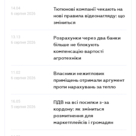
14.04
Тютюнові компанії чекають на
6 серпня 2026
нові правила відеонагляду: що
зміниться
13.13
Розрахунки через два банки
6 серпня 2026
більше не блокують
компенсацію вартості
агротехніки
11.02
Власники нежитлових
6 серпня 2026
приміщень отримали аргумент
проти нарахувань за тепло
16.05
ПДВ на всі посилки з-за
5 серпня 2026
кордону: як зміниться
розмитнення для
маркетплейсів і громадян