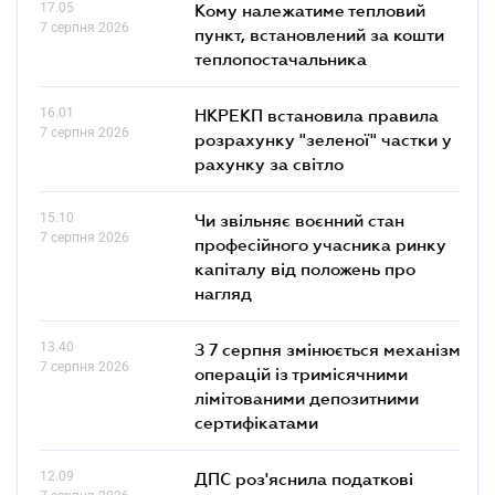
17.05
Кому належатиме тепловий
7 серпня 2026
пункт, встановлений за кошти
теплопостачальника
16.01
НКРЕКП встановила правила
7 серпня 2026
розрахунку "зеленої" частки у
рахунку за світло
15.10
Чи звільняє воєнний стан
7 серпня 2026
професійного учасника ринку
капіталу від положень про
нагляд
13.40
З 7 серпня змінюється механізм
7 серпня 2026
операцій із тримісячними
лімітованими депозитними
сертифікатами
12.09
ДПС роз'яснила податкові