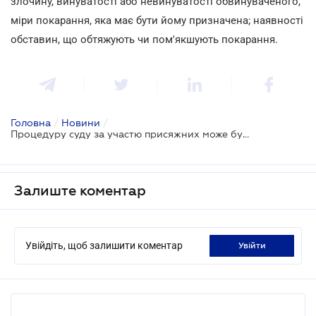
злочину, винуватості або невинуватості обвинуваченого,
міри покарання, яка має бути йому призначена; наявності
обставин, що обтяжують чи пом'якшують покарання.
Головна
/
Новини
/
Процедуру суду за участю присяжних може бути скориговано
Залиште коментар
Увійдіть, щоб залишити коментар
увійти