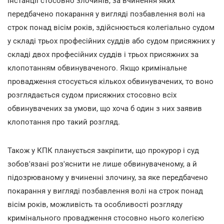
інстанції стосовно злочинів, за вчинення яких
передбачено покарання у вигляді позбавлення волі на
строк понад вісім років, здійснюється колегіально судом
у складі трьох професійних суддів або судом присяжних у
складі двох професійних суддів і трьох присяжних за
клопотанням обвинуваченого. Якщо кримінальне
провадження стосується кількох обвинувачених, то воно
розглядається судом присяжних стосовно всіх
обвинувачених за умови, що хоча б один з них заявив
клопотання про такий розгляд.
Також у КПК планується закріпити, що прокурор і суд
зобов'язані роз'яснити не лише обвинуваченому, а й
підозрюваному у вчиненні злочину, за яке передбачено
покарання у вигляді позбавлення волі на строк понад
вісім років, можливість та особливості розгляду
кримінального провадження стосовно нього колегією