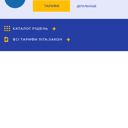
ТАРИФИ
ДЕТАЛЬНІШЕ
КАТАЛОГ РІШЕНЬ
ВСІ ТАРИФИ ЛІГА:ЗАКОН
Співробітництво
Агенти
Дилери
Політика конфіденційності
Умови використання сайту
Реклама
Блог
Новини компанії