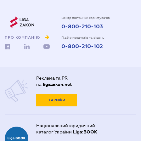
Центр підтримки користувачів
0-800-210-103
ПРО КОМПАНІЮ
Підбір продуктів та рішень
0-800-210-102
Реклама та PR
на
ligazakon.net
ТАРИФИ
Національний юридичний
каталог України
Liga:BOOK