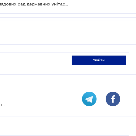
Змінено порядок формування наглядових рад державних унітарних підприємств
увійти
н.