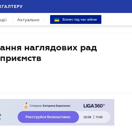
ХГАЛТЕРУ
одії
Актуально
Бізнес під час війни
ання наглядових рад
дприємств