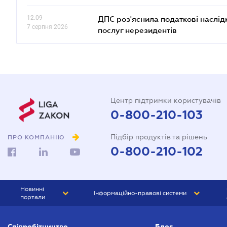
12.09
ДПС роз'яснила податкові наслід
7 серпня 2026
послуг нерезидентів
Центр підтримки користувачів
0-800-210-103
Підбір продуктів та рішень
ПРО КОМПАНІЮ
0-800-210-102
Новинні
Інформаційно-правові системи
портали
ЮРЛІГА
Право України
Співробітництво
Блог