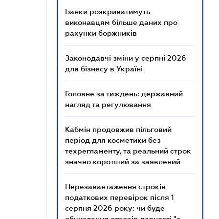
Банки розкриватимуть
виконавцям більше даних про
рахунки боржників
Законодавчі зміни у серпні 2026
для бізнесу в Україні
Головне за тиждень: державний
нагляд та регулювання
Кабмін продовжив пільговий
період для косметики без
техрегламенту, та реальний строк
значно коротший за заявлений
Перезавантаження строків
податкових перевірок після 1
серпня 2026 року: чи буде
обчислення строків давності "з