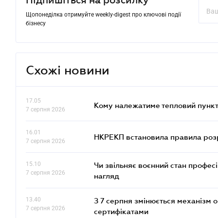
Підпишіться на розсилку
Щопонеділка отримуйте weekly-digest про ключові події
бізнесу
Схожі новини
17.05
Кому належатиме тепловий пункт
7 серпня 2026
16.01
НКРЕКП встановила правила розра
7 серпня 2026
15.10
Чи звільняє воєнний стан профес
7 серпня 2026
нагляд
13.40
З 7 серпня змінюється механізм 
7 серпня 2026
сертифікатами