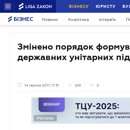
БІЗНЕСУ
ЮРИСТУ
БУ
БІЗНЕС
Новини
Аналітика
Інтерв'ю
П
Змінено порядок формув
державних унітарних пі
14 серпня 2017, 17:31
255
0
Реклама