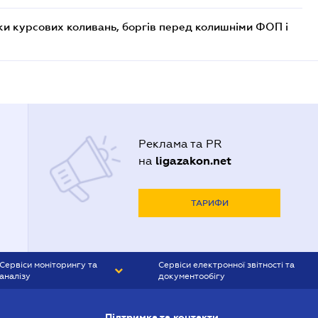
ки курсових коливань, боргів перед колишніми ФОП і
Реклама та PR
ligazakon.net
на
ТАРИФИ
Сервіси моніторингу та
Сервіси електронної звітності та
аналізу
документообігу
CONTR AGENT
Liga:REPORT
Підтримка та контакти