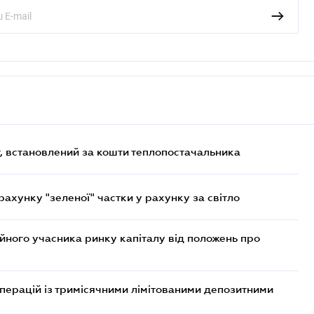
, встановлений за кошти теплопостачальника
хунку "зеленої" частки у рахунку за світло
ійного учасника ринку капіталу від положень про
операцій із тримісячними лімітованими депозитними