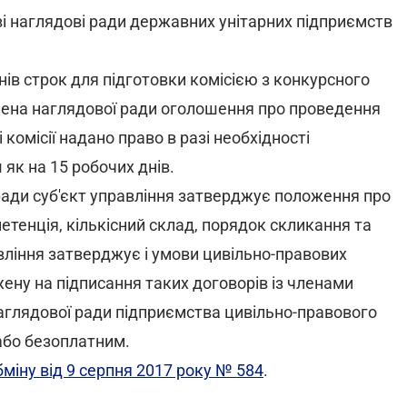
і наглядові ради державних унітарних підприємств
нів строк для підготовки комісією з конкурсного
лена наглядової ради оголошення про проведення
комісії надано право в разі необхідності
 як на 15 робочих днів.
 ради суб'єкт управління затверджує положення про
етенція, кількісний склад, порядок скликання та
вління затверджує і умови цивільно-правових
жену на підписання таких договорів із членами
наглядової ради підприємства цивільно-правового
або безоплатним.
міну від 9 серпня 2017 року № 584
.