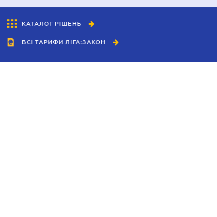
КАТАЛОГ РІШЕНЬ
ВСІ ТАРИФИ ЛІГА:ЗАКОН
Співробітництво
Агенти
Дилери
Політика конфіденційності
Умови використання сайту
Реклама
Блог
Новини компанії
Керівництва
Каталоги компаній