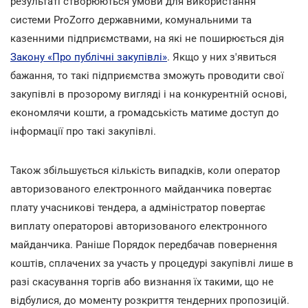
результаті створюються умови для використання
системи ProZorro державними, комунальними та
казенними підприємствами, на які не поширюється дія
Закону «Про публічні закупівлі»
. Якщо у них з'явиться
бажання, то такі підприємства зможуть проводити свої
закупівлі в прозорому вигляді і на конкурентній основі,
економлячи кошти, а громадськість матиме доступ до
інформації про такі закупівлі.
Також збільшується кількість випадків, коли оператор
авторизованого електронного майданчика повертає
плату учасникові тендера, а адміністратор повертає
виплату операторові авторизованого електронного
майданчика. Раніше Порядок передбачав повернення
коштів, сплачених за участь у процедурі закупівлі лише в
разі скасування торгів або визнання їх такими, що не
відбулися, до моменту розкриття тендерних пропозицій.