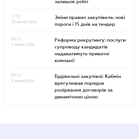
залишок робіт
11.33
Зміни правил закупівель: нові
20 липня 2026
пороги і 15 днів на тендер
09.17
Реформа рекрутингу: послуги
7 липня 2026
супроводу кандидатів
надаватимуть приватні
компанії
09.15
Будівельні закупівлі: Кабмін
2 липня 2026
врегулював порядок
розірвання договорів за
динамічною ціною