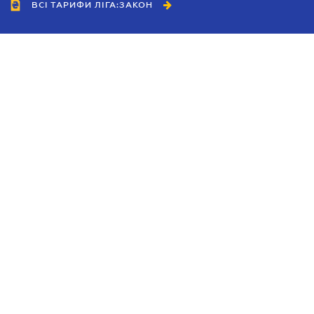
ВСІ ТАРИФИ ЛІГА:ЗАКОН
Співробітництво
Агенти
Дилери
Політика конфіденційності
Умови використання сайту
Реклама
Блог
Новини компанії
Керівництва
Каталоги компаній
Теми в центрі уваги
Підтримка та контакти