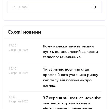
Схожі новини
17.05
Кому належатиме тепловий
7 серпня 2026
пункт, встановлений за кошти
теплопостачальника
15.10
Чи звільняє воєнний стан
7 серпня 2026
професійного учасника ринку
капіталу від положень про
нагляд
13.40
З 7 серпня змінюється механізм
7 серпня 2026
операцій із тримісячними
лімітованими депозитними