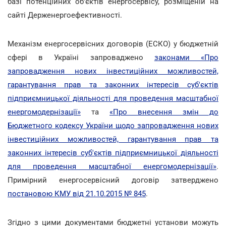
базі потенційних об'єктів енергосервісу, розміщеній на
сайті Держенергоефективності.
Механізм енергосервісних договорів (ЕСКО) у бюджетній
сфері в Україні запроваджено
законами «Про
запровадження нових інвестиційних можливостей,
гарантування прав та законних інтересів суб'єктів
підприємницької діяльності для проведення масштабної
енергомодернізації»
та
«Про внесення змін до
Бюджетного кодексу України щодо запровадження нових
інвестиційних можливостей, гарантування прав та
законних інтересів суб'єктів підприємницької діяльності
для проведення масштабної енергомодернізації»
.
Примірний енергосервісний договір затверджено
постановою КМУ від 21.10.2015 № 845
.
Згідно з цими документами бюджетні установи можуть