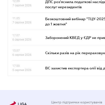
12.09
ДПС роз'яснила податкові наслід
7 серпня 2026
послуг нерезидентів
11.05
Безкоштовний вебінар "ТЦУ-2025: 
7 серпня 2026
до 1 жовтня"
17.07
Заборонений КВЕД у ЄДР не прив
6 серпня 2026
15.07
Скільки разів на рік перерахову
6 серпня 2026
17.00
ВС захистив експортера олії від
5 серпня 2026
Центр підтримки користувачів