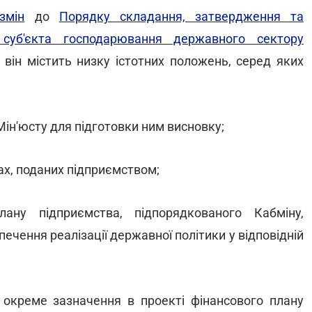
змін
до
Порядку складання, затвердження та
суб'єкта господарювання державного сектору
він містить низку істотних положень, серед яких
Мін'юсту для підготовки ним висновку;
ах, поданих підприємством;
ану підприємства, підпорядкованого Кабміну,
ечення реалізації державної політики у відповідній
окреме зазначення в проекті фінансового плану