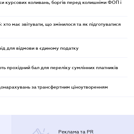
ки курсових коливань, боргів перед колишніми ФОП і
хто має звітувати, що змінилося та як підготуватися
ід для відмови в єдиному податку
ють прохідний бал для переліку сумлінних платників
 донарахувань за трансфертним ціноутворенням
Реклама та PR