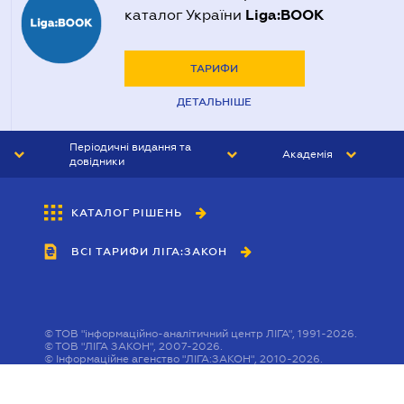
Liga:BOOK
каталог України
ТАРИФИ
ДЕТАЛЬНІШЕ
Періодичні видання та
Академія
довідники
ЮРИСТ&ЗАКОН
АКАДЕМІЯ ЛІГА:ЗАКОН
КАТАЛОГ РІШЕНЬ
БУХГАЛТЕР&ЗАКОН
ВСІ ТАРИФИ ЛІГА:ЗАКОН
ВІСНИК МСФЗ
ІНТЕРБУХ
ОСОБИСТИЙ ЕКСПЕРТ
©
ТОВ "інформаційно-аналітичний центр ЛІГА", 1991-2026.
©
ТОВ "ЛІГА ЗАКОН", 2007-2026.
©
Інформаційне агенство "ЛІГА:ЗАКОН", 2010-2026.