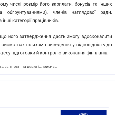
ому числі розмір його зарплати, бонусів та інших
 обґрунтуваннями), членів наглядової ради,
інші категорії працівників.
 що його затвердження дасть змогу вдосконалити
дприємствах шляхом приведення у відповідність до
цесу підготовки й контролю виконання фінпланів.
Порядок фінансового планування та звітності на держпідприємствах буде змінено
увійти