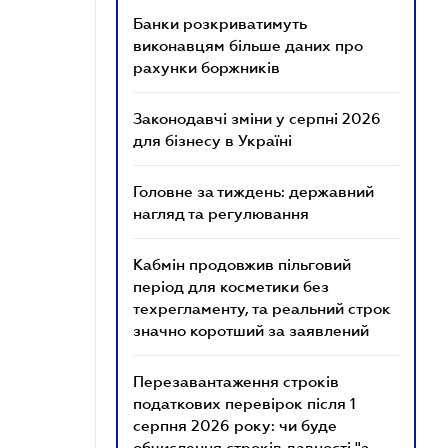
Банки розкриватимуть
виконавцям більше даних про
рахунки боржників
Законодавчі зміни у серпні 2026
для бізнесу в Україні
Головне за тиждень: державний
нагляд та регулювання
Кабмін продовжив пільговий
період для косметики без
техрегламенту, та реальний строк
значно коротший за заявлений
Перезавантаження строків
податкових перевірок після 1
серпня 2026 року: чи буде
обчислення строків давності "з