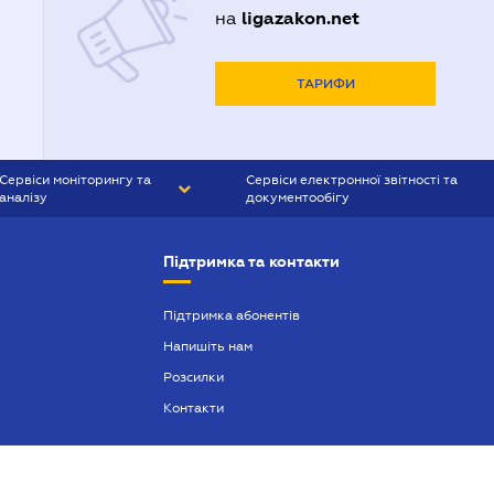
ligazakon.net
на
ТАРИФИ
Сервіси моніторингу та
Сервіси електронної звітності та
аналізу
документообігу
CONTR AGENT
Liga:REPORT
Підтримка та контакти
SMS-МАЯК
VERDICTUM
Підтримка абонентів
Напишіть нам
SEMANTRUM
Розсилки
SMS-МАЯК ІПОТЕКА
Контакти