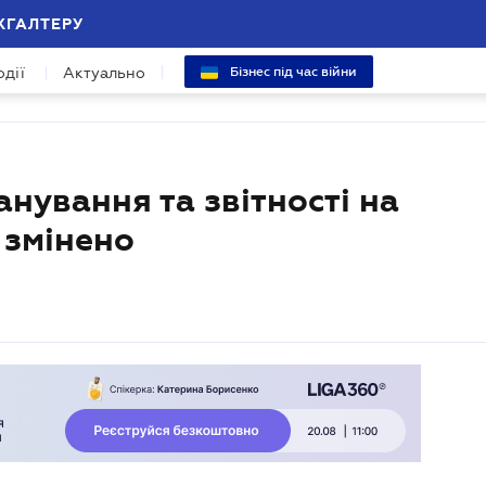
ХГАЛТЕРУ
одії
Актуально
Бізнес під час війни
нування та звітності на
 змінено