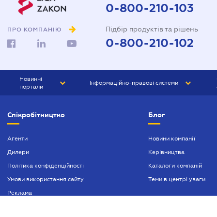
0-800-210-103
Підбір продуктів та рішень
ПРО КОМПАНІЮ
0-800-210-102
Новинні
Інформаційно-правові системи
портали
ЮРЛІГА
Право України
Співробітництво
Блог
БІЗНЕС
ГРАНД
БУХГАЛТЕР.ua
ПРАЙМ
Агенти
Новини компанії
Дилери
Керівництва
БУХГАЛТЕР ПРОФ
Політика конфіденційності
Каталоги компаній
ЮРИСТ ПРОФ
Умови використання сайту
Теми в центрі уваги
ЮРИСТ
Реклама
ПІДПРИЄМЕЦЬ