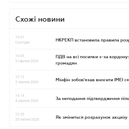
Схожі новини
16.01
НКРЕКП встановила правила розра
Сьогодні
16.05
ПДВ на всі посилки з-за кордону:
5 серпня 2026
громадян
12.12
Мінфін зобов'язав вносити IMEI 
5 серпня 2026
14.14
За неподання підтвердження піл
4 серпня 2026
12.35
Як зміниться розрахунок акцизу 
29 липня 2026