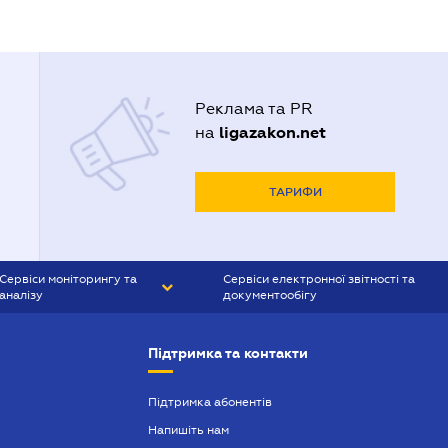
Реклама та PR
ligazakon.net
на
ТАРИФИ
Сервіси моніторингу та
Сервіси електронної звітності та
аналізу
документообігу
CONTR AGENT
Liga:REPORT
Підтримка та контакти
SMS-МАЯК
VERDICTUM
Підтримка абонентів
Напишіть нам
SEMANTRUM