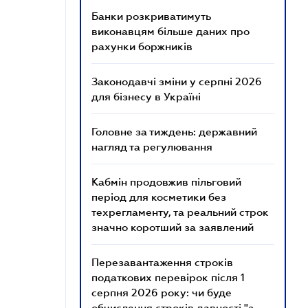
Банки розкриватимуть
виконавцям більше даних про
рахунки боржників
Законодавчі зміни у серпні 2026
для бізнесу в Україні
Головне за тиждень: державний
нагляд та регулювання
Кабмін продовжив пільговий
період для косметики без
техрегламенту, та реальний строк
значно коротший за заявлений
Перезавантаження строків
податкових перевірок після 1
серпня 2026 року: чи буде
обчислення строків давності "з