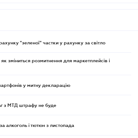
хунку "зеленої" частки у рахунку за світло
 як зміниться розмитнення для маркетплейсів і
смартфонів у митну декларацію
ьг з МТД штрафу не буде
за алкоголь і тютюн з листопада