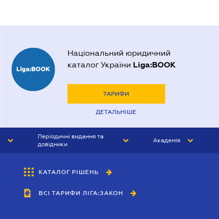
Національний юридичний
Liga:BOOK
каталог України
ТАРИФИ
ДЕТАЛЬНІШЕ
Періодичні видання та
Академія
довідники
ЮРИСТ&ЗАКОН
АКАДЕМІЯ ЛІГА:ЗАКОН
КАТАЛОГ РІШЕНЬ
БУХГАЛТЕР&ЗАКОН
ВСІ ТАРИФИ ЛІГА:ЗАКОН
ВІСНИК МСФЗ
ІНТЕРБУХ