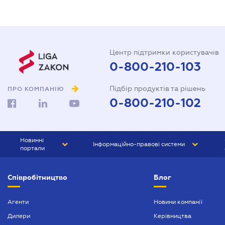
Центр підтримки користувачів
0-800-210-103
Підбір продуктів та рішень
ПРО КОМПАНІЮ
0-800-210-102
Новинні
Інформаційно-правові системи
портали
ЮРЛІГА
Право України
Співробітництво
Блог
БІЗНЕС
ГРАНД
БУХГАЛТЕР.ua
ПРАЙМ
Агенти
Новини компанії
Дилери
Керівництва
БУХГАЛТЕР ПРОФ