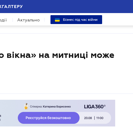
ХГАЛТЕРУ
одії
Актуально
Бізнес під час війни
 вікна» на митниці може