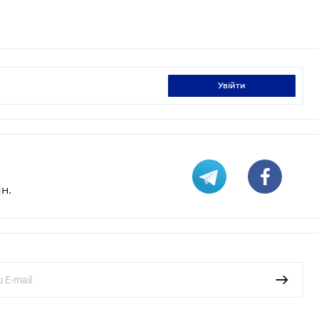
увійти
н.