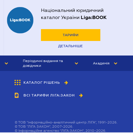
Національний юридичний
Liga:BOOK
каталог України
ТАРИФИ
ДЕТАЛЬНІШЕ
Періодичні видання та
Академія
довідники
ЮРИСТ&ЗАКОН
АКАДЕМІЯ ЛІГА:ЗАКОН
КАТАЛОГ РІШЕНЬ
БУХГАЛТЕР&ЗАКОН
ВСІ ТАРИФИ ЛІГА:ЗАКОН
ВІСНИК МСФЗ
ІНТЕРБУХ
ОСОБИСТИЙ ЕКСПЕРТ
©
ТОВ "інформаційно-аналітичний центр ЛІГА", 1991-2026.
©
ТОВ "ЛІГА ЗАКОН", 2007-2026.
©
Інформаційне агенство "ЛІГА:ЗАКОН", 2010-2026.