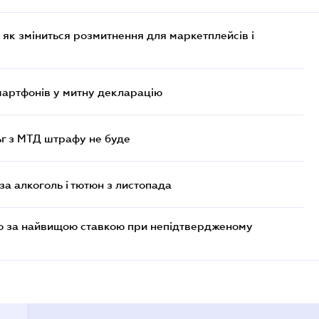
 як зміниться розмитнення для маркетплейсів і
смартфонів у митну декларацію
ьг з МТД штрафу не буде
за алкоголь і тютюн з листопада
то за найвищою ставкою при непідтвердженому