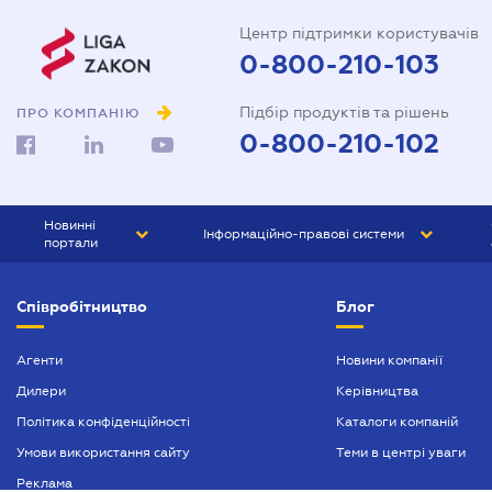
Центр підтримки користувачів
0-800-210-103
Підбір продуктів та рішень
ПРО КОМПАНІЮ
0-800-210-102
Новинні
Інформаційно-правові системи
портали
ЮРЛІГА
Право України
Співробітництво
Блог
БІЗНЕС
ГРАНД
БУХГАЛТЕР.ua
ПРАЙМ
Агенти
Новини компанії
Дилери
Керівництва
БУХГАЛТЕР ПРОФ
Політика конфіденційності
Каталоги компаній
ЮРИСТ ПРОФ
Умови використання сайту
Теми в центрі уваги
ЮРИСТ
Реклама