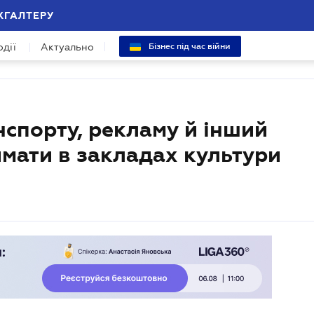
ХГАЛТЕРУ
одії
Актуально
Бізнес під час війни
нспорту, рекламу й інший
имати в закладах культури