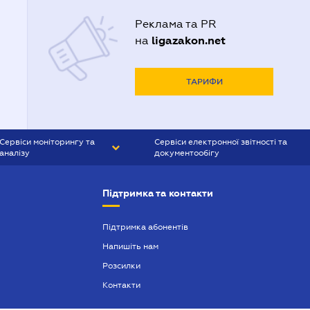
Реклама та PR
ligazakon.net
на
ТАРИФИ
Сервіси моніторингу та
Сервіси електронної звітності та
аналізу
документообігу
CONTR AGENT
Liga:REPORT
Підтримка та контакти
SMS-МАЯК
VERDICTUM
Підтримка абонентів
Напишіть нам
SEMANTRUM
Розсилки
SMS-МАЯК ІПОТЕКА
Контакти