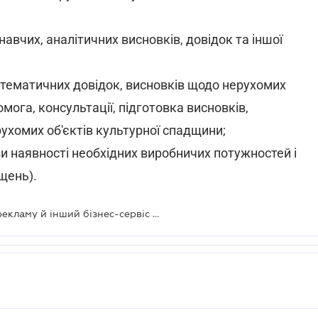
навчих, аналітичних висновків, довідок та іншої
, тематичних довідок, висновків щодо нерухомих
мога, консультації, підготовка висновків,
рухомих об'єктів культурної спадщини;
ви наявності необхідних виробничих потужностей і
щень).
Оренду нерухомості, транспорту, рекламу й інший бізнес-сервіс можна отримати в закладах культури