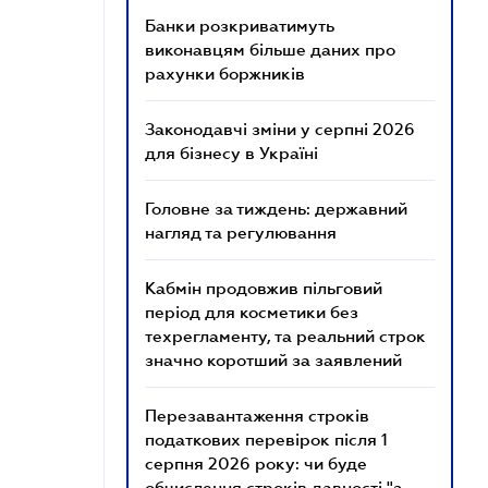
Банки розкриватимуть
виконавцям більше даних про
рахунки боржників
Законодавчі зміни у серпні 2026
для бізнесу в Україні
Головне за тиждень: державний
нагляд та регулювання
Кабмін продовжив пільговий
період для косметики без
техрегламенту, та реальний строк
значно коротший за заявлений
Перезавантаження строків
податкових перевірок після 1
серпня 2026 року: чи буде
обчислення строків давності "з