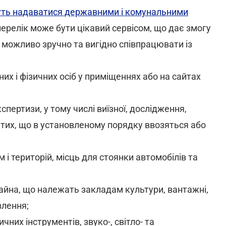
жуть надаватися державними і комунальними
перелік може бути цікавий сервісом, що дає змогу
 можливо зручно та вигідно співпрацювати із
их і фізичних осіб у приміщеннях або на сайтах
пертизи, у тому числі виїзної, дослідження,
і тих, що в установленому порядку ввозяться або
 і територій, місць для стоянки автомобілів та
майна, що належать закладам культури, вантажні,
влення;
них інструментів, звуко-, світло- та