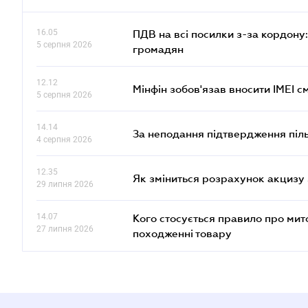
16.05
ПДВ на всі посилки з-за кордону:
5 серпня 2026
громадян
12.12
Мінфін зобов'язав вносити IMEI 
5 серпня 2026
14.14
За неподання підтвердження піл
4 серпня 2026
12.35
Як зміниться розрахунок акцизу 
29 липня 2026
14.07
Кого стосується правило про ми
27 липня 2026
походженні товару