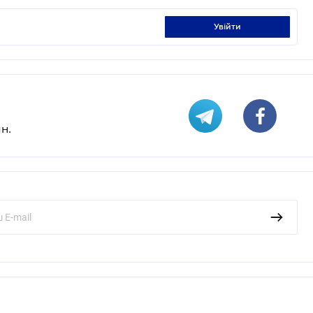
увійти
н.