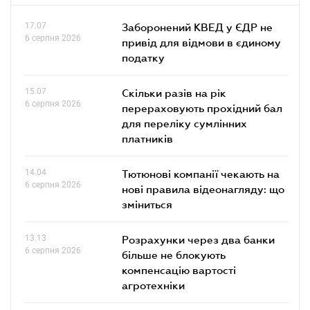
17.07
Заборонений КВЕД у ЄДР не
6 серпня 2026
привід для відмови в єдиному
податку
15.07
Скільки разів на рік
6 серпня 2026
перераховують прохідний бал
для переліку сумлінних
платників
14.04
Тютюнові компанії чекають на
6 серпня 2026
нові правила відеонагляду: що
зміниться
13.13
Розрахунки через два банки
6 серпня 2026
більше не блокують
компенсацію вартості
агротехніки