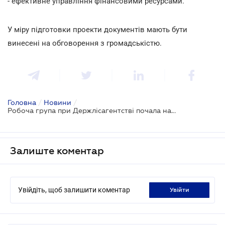
- ефективне управління фінансовими ресурсами.
У міру підготовки проекти документів мають бути
винесені на обговорення з громадськістю.
Головна
/
Новини
/
Робоча група при Держлісагентстві почала напрацьовувати шляхи реформування лісомисливської галузі
Залиште коментар
Увійдіть, щоб залишити коментар
увійти