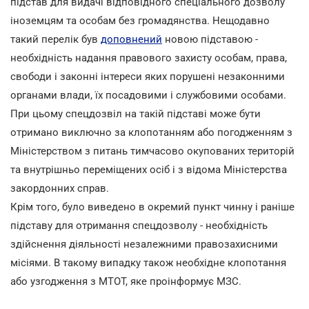
підстав для видачі відповідного спеціального дозволу
іноземцям та особам без громадянства. Нещодавно
такий перелік був
доповнений
новою підставою -
необхідність надання правового захисту особам, права,
свободи і законні інтереси яких порушені незаконними
органами влади, їх посадовими і службовими особами.
При цьому спецдозвіл на такій підставі може бути
отримано виключно за клопотанням або погодженням з
Міністерством з питань тимчасово окупованих територій
та внутрішньо переміщених осіб і з відома Міністерства
закордонних справ.
Крім того, було виведено в окремий пункт чинну і раніше
підставу для отримання спецдозволу - необхідність
здійснення діяльності незалежними правозахисними
місіями. В такому випадку також необхідне клопотання
або узгодження з МТОТ, яке проінформує МЗС.