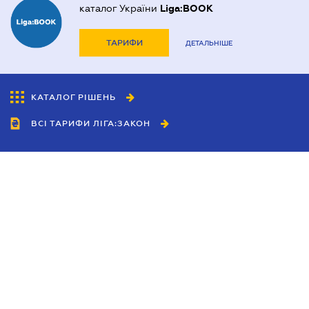
каталог України
Liga:BOOK
ТАРИФИ
ДЕТАЛЬНІШЕ
КАТАЛОГ РІШЕНЬ
ВСІ ТАРИФИ ЛІГА:ЗАКОН
Співробітництво
Агенти
Дилери
Політика конфіденційності
Умови використання сайту
Реклама
Блог