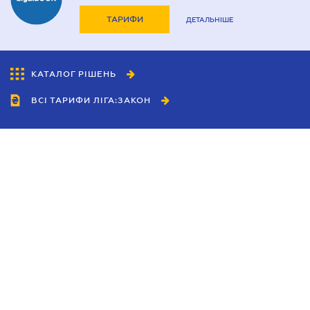
ТАРИФИ
ДЕТАЛЬНІШЕ
КАТАЛОГ РІШЕНЬ
ВСІ ТАРИФИ ЛІГА:ЗАКОН
Співробітництво
Агенти
Дилери
Політика конфіденційності
Умови використання сайту
Реклама
Блог
Новини компанії