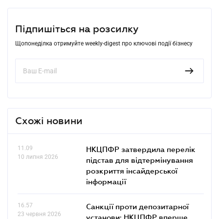
Підпишіться на розсилку
Щопонеділка отримуйте weekly-digest про ключові події бізнесу
Схожі новини
11.09
НКЦПФР затвердила перелік
10 липня 2026
підстав для відтермінування
розкриття інсайдерської
інформації
16.57
Санкції проти депозитарної
23 червня 2026
установи: НКЦПФР вперше