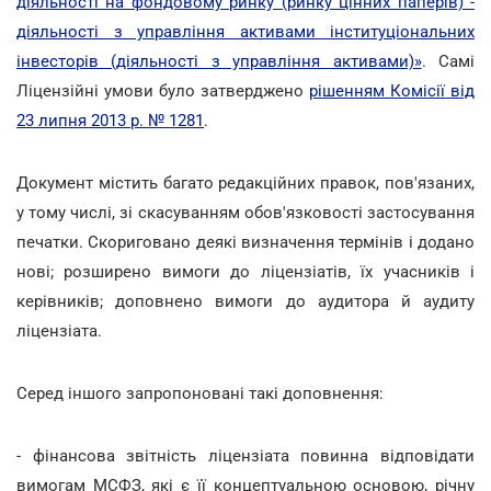
діяльності на фондовому ринку (ринку цінних паперів) -
діяльності з управління активами інституціональних
інвесторів (діяльності з управління активами)»
. Самі
Ліцензійні умови було затверджено
рішенням Комісії від
23 липня 2013 р. № 1281
.
Документ містить багато редакційних правок, пов'язаних,
у тому числі, зі скасуванням обов'язковості застосування
печатки. Скориговано деякі визначення термінів і додано
нові; розширено вимоги до ліцензіатів, їх учасників і
керівників; доповнено вимоги до аудитора й аудиту
ліцензіата.
Серед іншого запропоновані такі доповнення:
- фінансова звітність ліцензіата повинна відповідати
вимогам МСФЗ, які є її концептуальною основою, річну