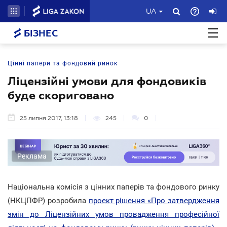
UA
БІЗНЕС
Цінні папери та фондовий ринок
Ліцензійні умови для фондовиків
буде скориговано
25 липня 2017, 13:18
245
0
Реклама
Національна комісія з цінних паперів та фондового ринку
(НКЦПФР) розробила
проект рішення «Про затвердження
змін до Ліцензійних умов провадження професійної