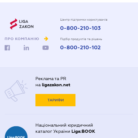
Центр підтримки користувачів
0-800-210-103
ПРО КОМПАНІЮ
Підбір продуктів та рішень
0-800-210-102
Реклама та PR
на
ligazakon.net
ТАРИФИ
Національний юридичний
каталог України
Liga:BOOK