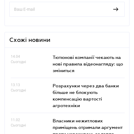
Схожі новини
14.04
Тютюнові компанії чекають на
Сьогодні
нові правила відеонагляду: що
зміниться
13.13
Розрахунки через два банки
Сьогодні
більше не блокують
компенсацію вартості
агротехніки
11.02
Власники нежитлових
Сьогодні
приміщень отримали аргумент
проти нарахувань за тепло