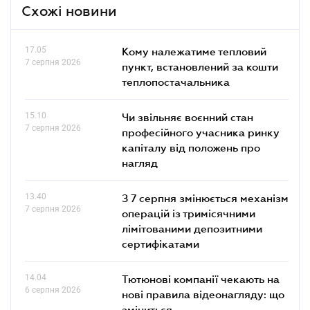
Схожі новини
17.05
Кому належатиме тепловий
7 серпня 2026
пункт, встановлений за кошти
теплопостачальника
15.10
Чи звільняє воєнний стан
7 серпня 2026
професійного учасника ринку
капіталу від положень про
нагляд
13.40
З 7 серпня змінюється механізм
7 серпня 2026
операцій із тримісячними
лімітованими депозитними
сертифікатами
14.04
Тютюнові компанії чекають на
6 серпня 2026
нові правила відеонагляду: що
зміниться