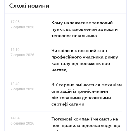
Схожі новини
17.05
Кому належатиме тепловий
7 серпня 2026
пункт, встановлений за кошти
теплопостачальника
15.10
Чи звільняє воєнний стан
7 серпня 2026
професійного учасника ринку
капіталу від положень про
нагляд
13.40
З 7 серпня змінюється механізм
7 серпня 2026
операцій із тримісячними
лімітованими депозитними
сертифікатами
14.04
Тютюнові компанії чекають на
6 серпня 2026
нові правила відеонагляду: що