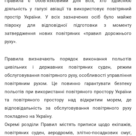
Правила є обов'язковими для всіх, хто здійснює
діяльність у галузі авіації та використовує повітряний
простір України. У всіх зазначених осіб було майже
півроку для відповідної підготовки з моменту
затвердження нових повітряних «правил дорожнього
руху».
Правила визначають порядок виконання польотів
цивільних і державних повітряних суден, режим
обслуговування повітряного руху, особливості управління
повітряним рухом. Це повинно гарантувати безпеку
польотів при використанні повітряного простору України
та повітряного простору над відкритим морем, де
відповідальність за обслуговування повітряного руху
покладено на Україну.
Окремі розділи Правил містять приписи щодо екіпажів,
повітряних суден, аеродромів, злітно-посадкових смуг,