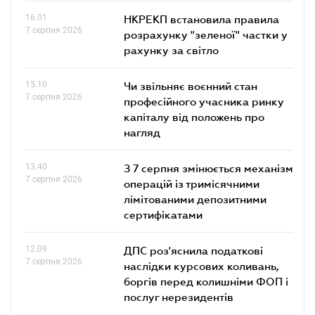
16.01
НКРЕКП встановила правила
7 серпня 2026
розрахунку "зеленої" частки у
рахунку за світло
15.10
Чи звільняє воєнний стан
7 серпня 2026
професійного учасника ринку
капіталу від положень про
нагляд
13.40
З 7 серпня змінюється механізм
7 серпня 2026
операцій із тримісячними
лімітованими депозитними
сертифікатами
12.09
ДПС роз'яснила податкові
7 серпня 2026
наслідки курсових коливань,
боргів перед колишніми ФОП і
послуг нерезидентів