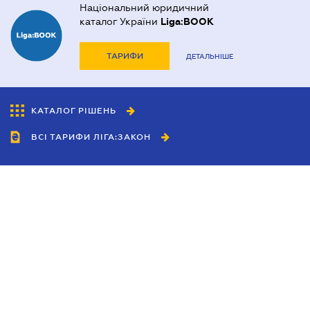
Національний юридичний
каталог України
Liga:BOOK
ТАРИФИ
ДЕТАЛЬНІШЕ
КАТАЛОГ РІШЕНЬ
ВСІ ТАРИФИ ЛІГА:ЗАКОН
Співробітництво
Агенти
Дилери
Політика конфіденційності
Умови використання сайту
Реклама
Блог