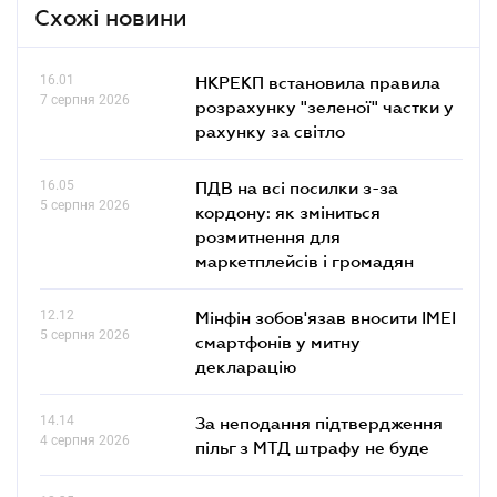
Схожі новини
16.01
НКРЕКП встановила правила
7 серпня 2026
розрахунку "зеленої" частки у
рахунку за світло
16.05
ПДВ на всі посилки з-за
5 серпня 2026
кордону: як зміниться
розмитнення для
маркетплейсів і громадян
12.12
Мінфін зобов'язав вносити IMEI
5 серпня 2026
смартфонів у митну
декларацію
14.14
За неподання підтвердження
4 серпня 2026
пільг з МТД штрафу не буде