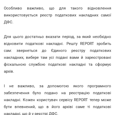
Особливо важливо, що для такого відновлення
використовується реєстр податкових накладних самої
ДФС.
Для цього достатньо вказати період, за який необхідно
відновити податкові накладні. Решту REРORT зробить
сам: звернеться до Єдиного реєстру податкових
накладних, вибере там усі подані вами й зареєстровані
фіскальною службою податкові накладні та сформує
архів.
І не важливо, за допомогою якого програмного
забезпечення було подано на реєстрацію податкові
накладні. Кожен користувач сервісу REPORT тепер може
бути впевнений, що в його архіві саме ті податкові
накладні, що й у реєстрі ДФС.