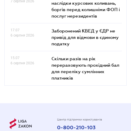
7 серпня 2026
наслідки курсових коливань,
боргів перед колишніми ФОП і
послуг нерезидентів
17.07
Заборонений КВЕД у ЄДР не
6 серпня 2026
привід для відмови в єдиному
податку
15.07
Скільки разів на рік
6 серпня 2026
перераховують прохідний бал
для переліку сумлінних
платників
Центр підтримки користувачів
0-800-210-103