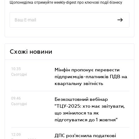
Щопонеділка отримуйте weekly-digest про ключові події бізнесу
Схожі новини
10.35
Мінфін пропонує перевести
Сьогодні
підприємців-платників ПДВ на
квартальну звітність
09.46
Безкоштовний вебінар
Сьогодні
"ТЦУ-2025: хто має звітувати,
що змінилося та як
підготуватися до 1 жовтня"
12.09
ДПС роз'яснила податкові