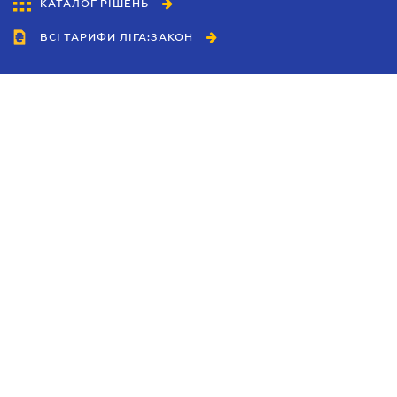
КАТАЛОГ РІШЕНЬ
ВСІ ТАРИФИ ЛІГА:ЗАКОН
Співробітництво
Агенти
Дилери
Політика конфіденційності
Умови використання сайту
Реклама
Блог
Новини компанії
Керівництва
Каталоги компаній
Теми в центрі уваги