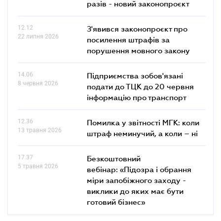
разів - новий законопроєкт
12.12
З'явився законопроєкт про
22 липня 2026
посилення штрафів за
порушення мовного закону
14.06
Підприємства зобов'язані
8 червня 2026
подати до ТЦК до 20 червня
інформацію про транспорт
12.36
Помилка у звітності МГК: коли
13 травня 2026
штраф неминучий, а коли – ні
17.37
Безкоштовний
5 травня 2026
вебінар: «Підозра і обрання
міри запобіжного заходу -
виклики до яких має бути
готовий бізнес»