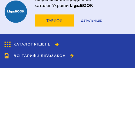
каталог України
Liga:BOOK
ТАРИФИ
ДЕТАЛЬНІШЕ
КАТАЛОГ РІШЕНЬ
ВСІ ТАРИФИ ЛІГА:ЗАКОН
Співробітництво
Агенти
Дилери
Політика конфіденційності
Умови використання сайту
Реклама
Блог