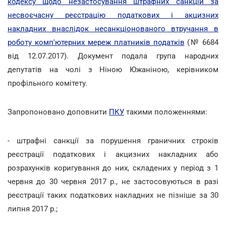
кодексу щодо незастосування штрафних санкцій за
несвоєчасну реєстрацію податкових і акцизних
накладних внаслідок несанкціонованого втручання в
роботу комп'ютерних мереж платників податків
(№ 6684
від 12.07.2017). Документ подала група народних
депутатів на чолі з Ніною Южаніною, керівником
профільного комітету.
Запропоновано доповнити
ПКУ
такими положеннями:
- штрафні санкції за порушення граничних строків
реєстрації податкових і акцизних накладних або
розрахунків коригування до них, складених у період з 1
червня до 30 червня 2017 р., не застосовуються в разі
реєстрації таких податкових накладних не пізніше за 30
липня 2017 р.;