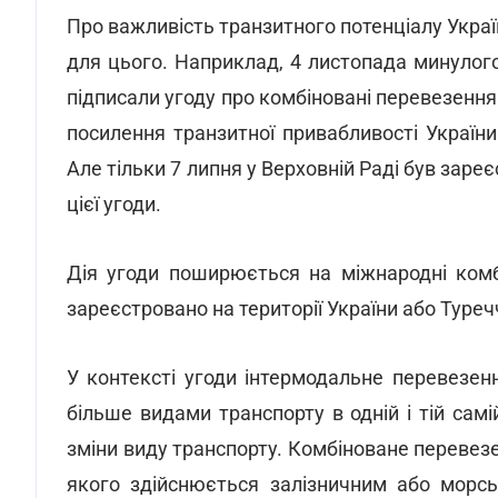
Про важливість транзитного потенціалу Украї
для цього. Наприклад, 4 листопада минулого
підписали угоду про комбіновані перевезенн
посилення транзитної привабливості Україн
Але тільки 7 липня у Верховній Раді був зар
цієї угоди.
Дія угоди поширюється на міжнародні комб
зареєстровано на території України або Туреч
У контексті угоди інтермодальне перевезен
більше видами транспорту в одній і тій сам
зміни виду транспорту. Комбіноване перевез
якого здійснюється залізничним або морс