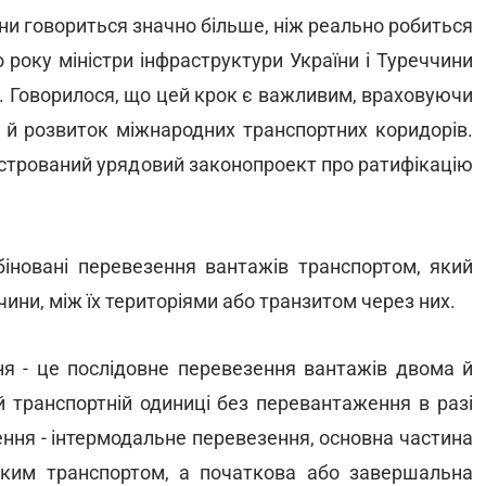
ни говориться значно більше, ніж реально робиться
 року міністри інфраструктури України і Туреччини
я. Говорилося, що цей крок є важливим, враховуючи
и й розвиток міжнародних транспортних коридорів.
еєстрований урядовий законопроект про ратифікацію
іновані перевезення вантажів транспортом, який
чини, між їх територіями або транзитом через них.
ня - це послідовне перевезення вантажів двома й
ій транспортній одиниці без перевантаження в разі
ення - інтермодальне перевезення, основна частина
ьким транспортом, а початкова або завершальна