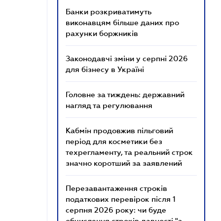
Банки розкриватимуть
виконавцям більше даних про
рахунки боржників
Законодавчі зміни у серпні 2026
для бізнесу в Україні
Головне за тиждень: державний
нагляд та регулювання
Кабмін продовжив пільговий
період для косметики без
техрегламенту, та реальний строк
значно коротший за заявлений
Перезавантаження строків
податкових перевірок після 1
серпня 2026 року: чи буде
обчислення строків давності "з