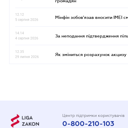
громадян
12.12
Мінфін зобов'язав вносити IMEI 
5 серпня 2026
14.14
За неподання підтвердження піл
4 серпня 2026
12.35
Як зміниться розрахунок акцизу 
29 липня 2026
Центр підтримки користувачів
0-800-210-103