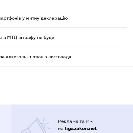
смартфонів у митну декларацію
ьг з МТД штрафу не буде
за алкоголь і тютюн з листопада
Реклама та PR
ligazakon.net
на