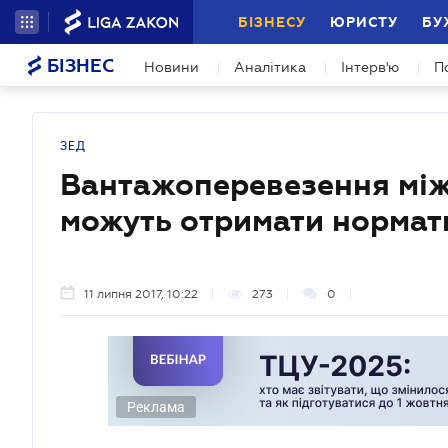
БІЗНЕСУ
ЮРИСТУ
БУ
БІЗНЕС
Новини
Аналітика
Інтерв'ю
П
ЗЕД
Вантажоперевезення між
можуть отримати нормат
11 липня 2017, 10:22
273
0
Реклама