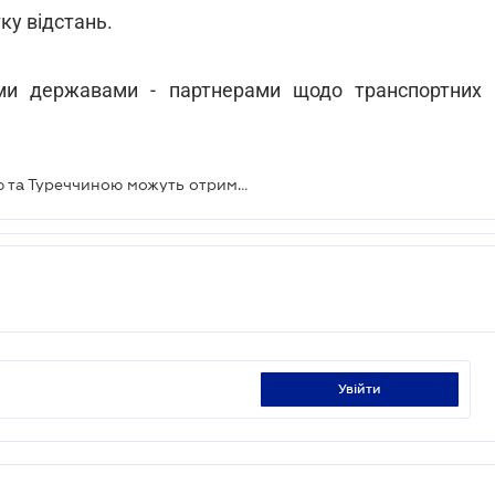
ку відстань.
ими державами - партнерами щодо транспортних
Вантажоперевезення між Україною та Туреччиною можуть отримати нормативну підтримку
увійти