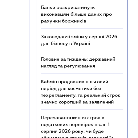
Банки розкриватимуть
виконавцям більше даних про
рахунки боржників
Законодавчі зміни у серпні 2026
для бізнесу в Україні
Головне за тиждень: державний
нагляд та регулювання
Кабмін продовжив пільговий
період для косметики без
техрегламенту, та реальний строк
значно коротший за заявлений
Перезавантаження строків
податкових перевірок після 1
серпня 2026 року: чи буде
обчислення строків давності "з