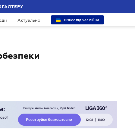
ХГАЛТЕРУ
одії
Актуально
Бізнес під час війни
рбезпеки