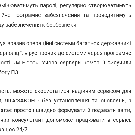
о змінюватимуть паролі, регулярно створюватимуть
нзійне програмне забезпечення та проводитимуть
ду забезпечення кібербезпеки.
ya вразив операційні системи багатьох державних і
ерполіції, вірус проник до системи через програмне
ості «M.E.doc». Учора сервери компанії вилучили
боту ПЗ.
ість, можете скористатися надійним сервісом для
 ЛІГА:ЗАКОН - без установлення та оновлень, з
гає просто і швидко формувати й подавати звіти,
ьний консультант допоможе працювати в сервісі.
працює 24/7.