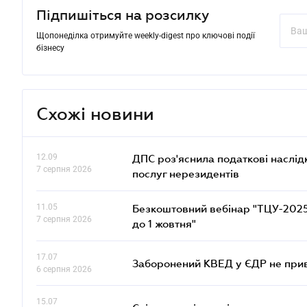
Підпишіться на розсилку
Щопонеділка отримуйте weekly-digest про ключові події
бізнесу
Схожі новини
12.09
ДПС роз'яснила податкові наслід
7 серпня 2026
послуг нерезидентів
11.05
Безкоштовний вебінар "ТЦУ-2025: 
7 серпня 2026
до 1 жовтня"
17.07
Заборонений КВЕД у ЄДР не прив
6 серпня 2026
15.07