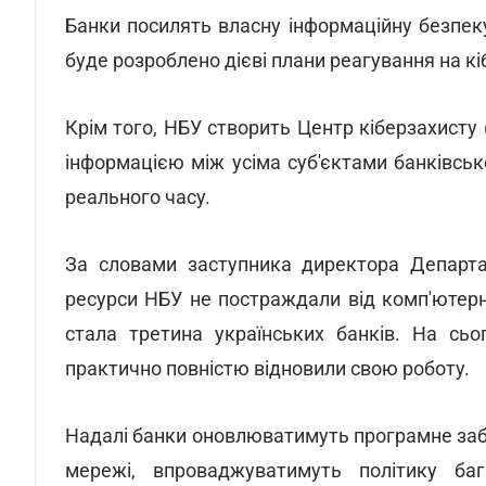
Банки посилять власну інформаційну безпек
буде розроблено дієві плани реагування на кі
Крім того, НБУ створить Центр кіберзахисту
інформацією між усіма суб'єктами банківсь
реального часу.
За словами заступника директора Департа
ресурси НБУ не постраждали від комп'ютерн
стала третина українських банків. На сьог
практично повністю відновили свою роботу.
Надалі банки оновлюватимуть програмне за
мережі, впроваджуватимуть політику бага