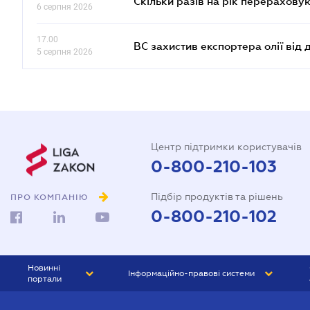
Скільки разів на рік перерахову
6 серпня 2026
17.00
ВС захистив експортера олії від
5 серпня 2026
Центр підтримки користувачів
0-800-210-103
Підбір продуктів та рішень
ПРО КОМПАНІЮ
0-800-210-102
Новинні
Інформаційно-правові системи
портали
ЮРЛІГА
Право України