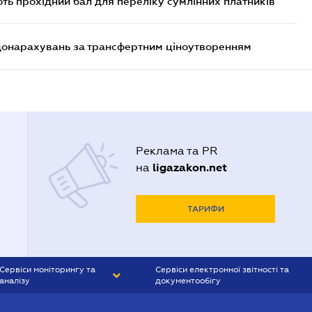
ють прохідний бал для переліку сумлінних платників
 донарахувань за трансфертним ціноутворенням
Реклама та PR
ligazakon.net
на
ТАРИФИ
Сервіси моніторингу та
Сервіси електронної звітності та
аналізу
документообігу
CONTR AGENT
Liga:REPORT