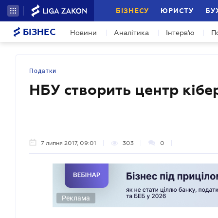
БІЗНЕСУ
ЮРИСТУ
БУ
БІЗНЕС
Новини
Аналітика
Інтерв'ю
П
Податки
НБУ створить центр кібе
7 липня 2017, 09:01
303
0
Реклама