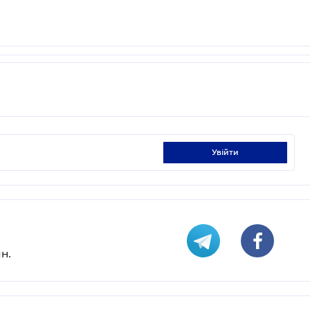
увійти
н.