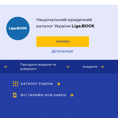
Національний юридичний
Liga:BOOK
каталог України
ТАРИФИ
ДЕТАЛЬНІШЕ
Періодичні видання та
Академія
довідники
ЮРИСТ&ЗАКОН
АКАДЕМІЯ ЛІГА:ЗАКОН
КАТАЛОГ РІШЕНЬ
БУХГАЛТЕР&ЗАКОН
ВСІ ТАРИФИ ЛІГА:ЗАКОН
ВІСНИК МСФЗ
ІНТЕРБУХ
ОСОБИСТИЙ ЕКСПЕРТ