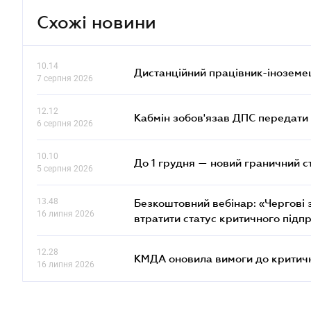
Схожі новини
10.14
Дистанційний працівник-іноземе
7 серпня 2026
12.12
Кабмін зобов'язав ДПС передати 
6 серпня 2026
10.10
До 1 грудня — новий граничний с
5 серпня 2026
13.48
Безкоштовний вебінар: «Чергові з
16 липня 2026
втратити статус критичного підп
12.28
КМДА оновила вимоги до критичн
16 липня 2026