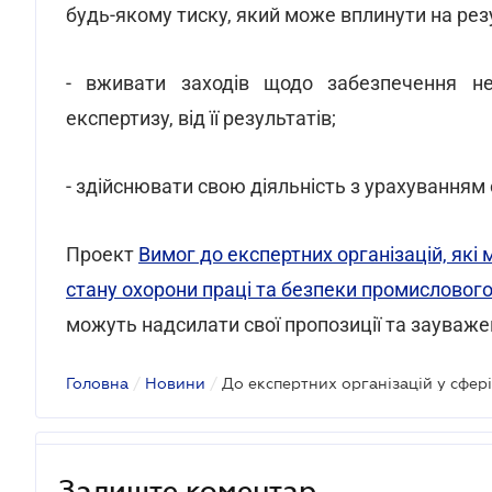
будь-якому тиску, який може вплинути на резу
- вживати заходів щодо забезпечення нез
експертизу, від її результатів;
- здійснювати свою діяльність з урахуванням
Проект
Вимог до експертних організацій, які
стану охорони праці та безпеки промисловог
можуть надсилати свої пропозиції та зауваже
Головна
/
Новини
/
Залиште коментар