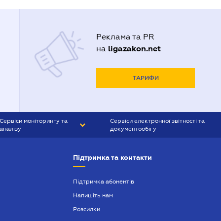
Реклама та PR
ligazakon.net
на
ТАРИФИ
Сервіси моніторингу та
Сервіси електронної звітності та
аналізу
документообігу
CONTR AGENT
Liga:REPORT
Підтримка та контакти
SMS-МАЯК
VERDICTUM
Підтримка абонентів
Напишіть нам
SEMANTRUM
Розсилки
SMS-МАЯК ІПОТЕКА