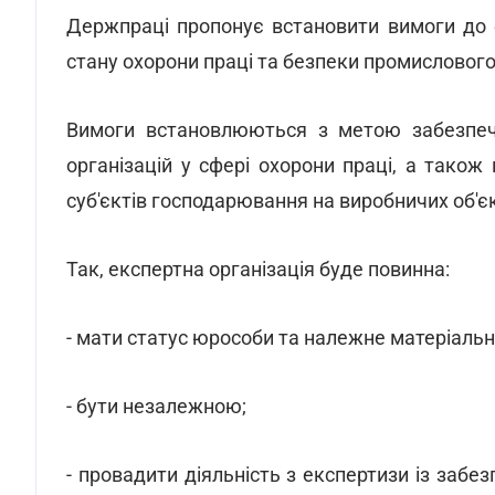
Держпраці пропонує встановити вимоги до е
стану охорони праці та безпеки промисловог
Вимоги встановлюються з метою забезпече
організацій у сфері охорони праці, а тако
суб'єктів господарювання на виробничих об'є
Так, експертна організація буде повинна:
- мати статус юрособи та належне матеріальн
- бути незалежною;
- провадити діяльність з експертизи із забе