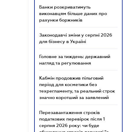
Банки розкриватимуть
виконавцям більше даних про
рахунки боржників
Законодавчі зміни у серпні 2026
для бізнесу в Україні
Головне за тиждень: державний
нагляд та регулювання
Кабмін продовжив пільговий
період для косметики без
техрегламенту, та реальний строк
значно коротший за заявлений
Перезавантаження строків
податкових перевірок після 1
серпня 2026 року: чи буде
обчислення строків давності "з