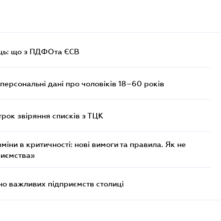
ць: що з ПДФОта ЄСВ
персональні дані про чоловіків 18–60 років
трок звіряння списків з ТЦК
міни в критичності: нові вимоги та правила. Як не
риємства»
о важливих підприємств столиці