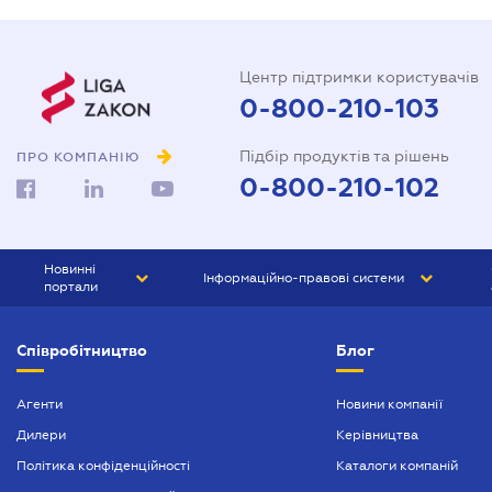
Центр підтримки користувачів
0-800-210-103
Підбір продуктів та рішень
ПРО КОМПАНІЮ
0-800-210-102
Новинні
Інформаційно-правові системи
портали
ЮРЛІГА
Право України
Співробітництво
Блог
БІЗНЕС
ГРАНД
БУХГАЛТЕР.ua
ПРАЙМ
Агенти
Новини компанії
Дилери
Керівництва
БУХГАЛТЕР ПРОФ
Політика конфіденційності
Каталоги компаній
ЮРИСТ ПРОФ