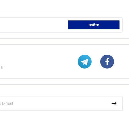
увійти
н.