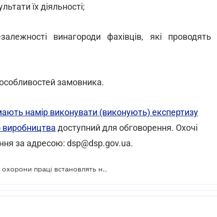
льтати їх діяльності;
алежності винагороди фахівців, які проводять
 особливостей замовника.
 мають намір виконувати (виконують) експертизу
о виробництва
доступний для обговорення. Охочі
ння за адресою: dsp@dsp.gov.ua.
До експертних організацій у сфері охорони праці встановлять нові вимоги