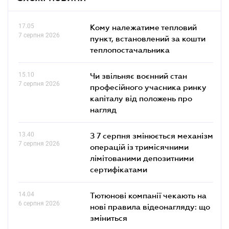
17.05
Кому належатиме тепловий
7 серпня 2026
пункт, встановлений за кошти
теплопостачальника
15.10
Чи звільняє воєнний стан
7 серпня 2026
професійного учасника ринку
капіталу від положень про
нагляд
13.40
З 7 серпня змінюється механізм
7 серпня 2026
операцій із тримісячними
лімітованими депозитними
сертифікатами
14.04
Тютюнові компанії чекають на
6 серпня 2026
нові правила відеонагляду: що
зміниться