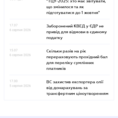
"ТЦУ-2025: хто має звітувати,
що змінилося та як
підготуватися до 1 жовтня"
17.07
Заборонений КВЕД у ЄДР не
6 серпня 2026
привід для відмови в єдиному
податку
15.07
Скільки разів на рік
6 серпня 2026
перераховують прохідний бал
для переліку сумлінних
платників
17.00
ВС захистив експортера олії
5 серпня 2026
від донарахувань за
трансфертним ціноутворенням