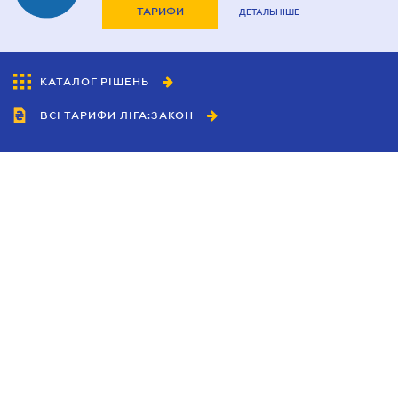
ТАРИФИ
ДЕТАЛЬНІШЕ
КАТАЛОГ РІШЕНЬ
ВСІ ТАРИФИ ЛІГА:ЗАКОН
Співробітництво
Агенти
Дилери
Політика конфіденційності
Умови використання сайту
Реклама
Блог
Новини компанії
Керівництва