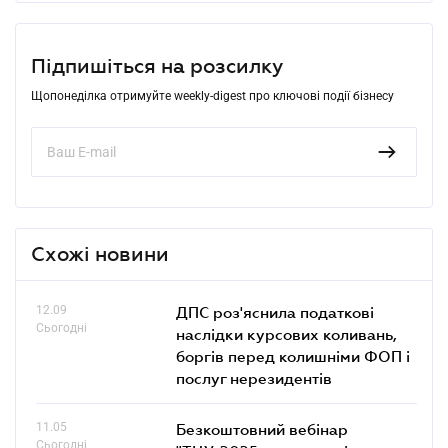
Підпишіться на розсилку
Щопонеділка отримуйте weekly-digest про ключові події бізнесу
Схожі новини
12.09
ДПС роз'яснила податкові
Сьогодні
наслідки курсових коливань,
боргів перед колишніми ФОП і
послуг нерезидентів
11.05
Безкоштовний вебінар
Сьогодні