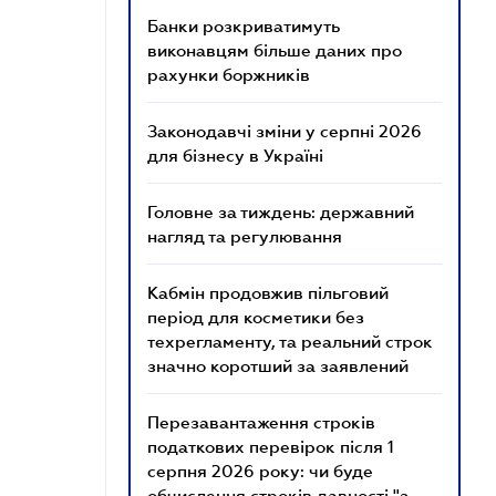
Банки розкриватимуть
виконавцям більше даних про
рахунки боржників
Законодавчі зміни у серпні 2026
для бізнесу в Україні
Головне за тиждень: державний
нагляд та регулювання
Кабмін продовжив пільговий
період для косметики без
техрегламенту, та реальний строк
значно коротший за заявлений
Перезавантаження строків
податкових перевірок після 1
серпня 2026 року: чи буде
обчислення строків давності "з