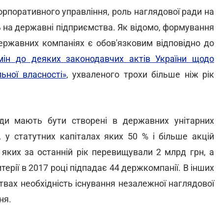
рпоративного управління, роль наглядової ради на
ть на державні підприємства. Як відомо, формування
ержавних компаніях є обов'язковим відповідно до
ін до деяких законодавчих актів України щодо
ьної власності»
, ухваленого трохи більше ніж рік
ади мають бути створені в державних унітарних
, у статутних капіталах яких 50 % і більше акцій
 яких за останній рік перевищували 2 млрд грн, а
итерії в 2017 році підпадає 44 держкомпанії. В інших
твах необхідність існування незалежної наглядової
ня.