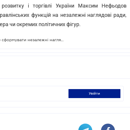
 розвитку і торгівлі України Максим Нефьодов
равлінських функцій на незалежні наглядові ради,
нера чи окремих політичних фігур.
Держпідприємствам треба швидше сформувати незалежні наглядові ради
увійти