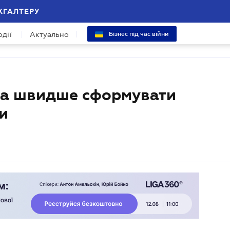
ХГАЛТЕРУ
одії
Актуально
Бізнес під час війни
ба швидше сформувати
и