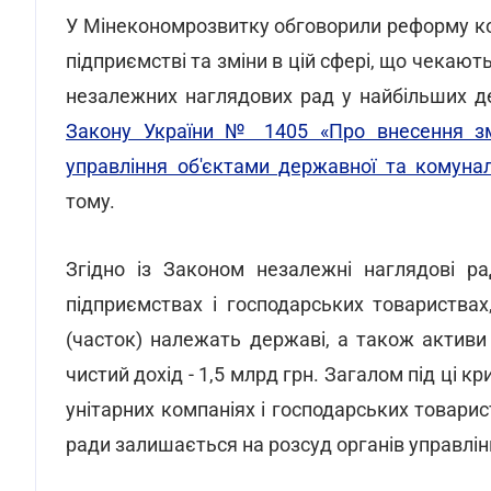
У Мінекономрозвитку обговорили реформу ко
підприємстві та зміни в цій сфері, що чекаю
незалежних наглядових рад у найбільших д
Закону України № 1405 «Про внесення зм
управління об'єктами державної та комунал
тому.
Згідно із Законом незалежні наглядові р
підприємствах і господарських товариствах
(часток) належать державі, а також активи
чистий дохід - 1,5 млрд грн. Загалом під ці кр
унітарних компаніях і господарських товарис
ради залишається на розсуд органів управлін