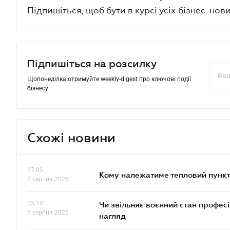
Підпишіться, щоб бути в курсі усіх бізнес-нови
Підпишіться на розсилку
Щопонеділка отримуйте weekly-digest про ключові події
бізнесу
Схожі новини
17.05
Кому належатиме тепловий пункт
7 серпня 2026
15.10
Чи звільняє воєнний стан профес
7 серпня 2026
нагляд