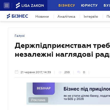
БІЗНЕСУ
ЮРИСТУ
БУ
БІЗНЕС
Новини
Аналітика
Інтерв'ю
П
Галузі
Держпідприємствам тре
незалежні наглядові рад
21 червня 2017, 14:39
259
0
Реклама