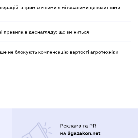
операцій із тримісячними лімітованими депозитними
ві правила відеонагляду: що зміниться
ше не блокують компенсацію вартості агротехніки
Реклама та PR
ligazakon.net
на