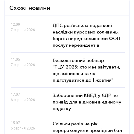
Схожі новини
12.09
ДПС роз'яснила податкові
7 серпня 2026
наслідки курсових коливань,
боргів перед колишніми ФОП і
послуг нерезидентів
11.05
Безкоштовний вебінар
7 серпня 2026
"ТЦУ-2025: хто має звітувати,
що змінилося та як
підготуватися до 1 жовтня"
17.07
Заборонений КВЕД у ЄДР не
6 серпня 2026
привід для відмови в єдиному
податку
15.07
Скільки разів на рік
6 серпня 2026
перераховують прохідний бал