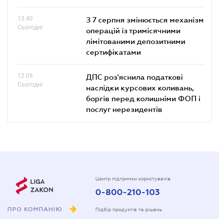
13.40
З 7 серпня змінюється механізм
Сьогодні
операцій із тримісячними
лімітованими депозитними
сертифікатами
12.09
ДПС роз'яснила податкові
Сьогодні
наслідки курсових коливань,
боргів перед колишніми ФОП і
послуг нерезидентів
Центр підтримки користувачів
0-800-210-103
ПРО КОМПАНІЮ
Підбір продуктів та рішень