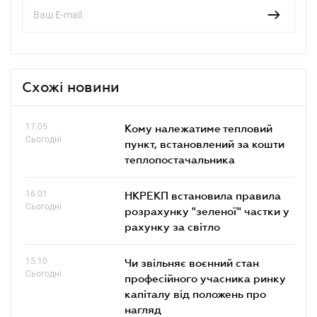
Схожі новини
17.05
Кому належатиме тепловий
Сьогодні
пункт, встановлений за кошти
теплопостачальника
16.01
НКРЕКП встановила правила
Сьогодні
розрахунку "зеленої" частки у
рахунку за світло
15.10
Чи звільняє воєнний стан
Сьогодні
професійного учасника ринку
капіталу від положень про
нагляд