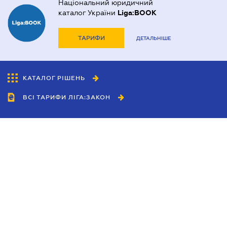
Національний юридичний
каталог України
Liga:BOOK
ТАРИФИ
ДЕТАЛЬНІШЕ
КАТАЛОГ РІШЕНЬ
ВСІ ТАРИФИ ЛІГА:ЗАКОН
Співробітництво
Агенти
Дилери
Політика конфіденційності
Умови використання сайту
Реклама
Блог