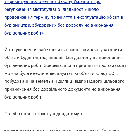
«Прикінцеві положення» Закону України «Про
регулювання містобудівної діяльності» щодо
продовження терміну прийняття в експлуатацію об'єктів
будівництва, збудованих без дозволу на виконання
будівельних робіт»
.
Його ухвалення забезпечить право громадян узаконити
об'єкти будівництва, зведені без дозволу на виконання
будівельних робіт. Зокрема, після прийняття цього закону
можна буде ввести в експлуатацію об'єкти класу СС1,
побудовані на земельній ділянці відповідного цільового
призначення без дозвільного документа на виконання
будівельних робіт.
Під дію нового закону підпадатимуть:
- індивідуальні житлові будинки, садові, дачні будинки,