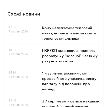
Схожі новини
17.05
Кому належатиме тепловий
7 серпня 2026
пункт, встановлений за кошти
теплопостачальника
16.01
НКРЕКП встановила правила
7 серпня 2026
розрахунку "зеленої" частки у
рахунку за світло
15.10
Чи звільняє воєнний стан
7 серпня 2026
професійного учасника ринку
капіталу від положень про
нагляд
13.40
З 7 серпня змінюється механізм
7 серпня 2026
операцій із тримісячними