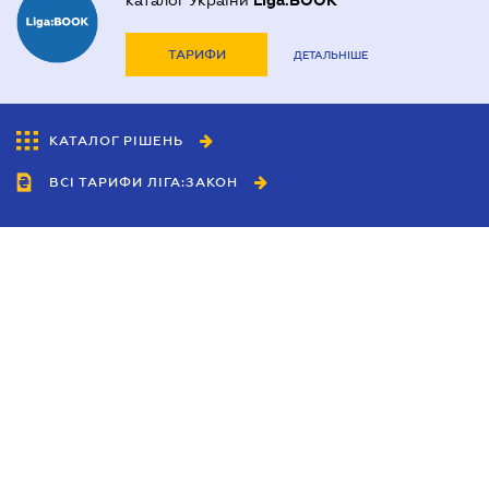
каталог України
Liga:BOOK
ТАРИФИ
ДЕТАЛЬНІШЕ
КАТАЛОГ РІШЕНЬ
ВСІ ТАРИФИ ЛІГА:ЗАКОН
Співробітництво
Агенти
Дилери
Політика конфіденційності
Умови використання сайту
Реклама
Блог