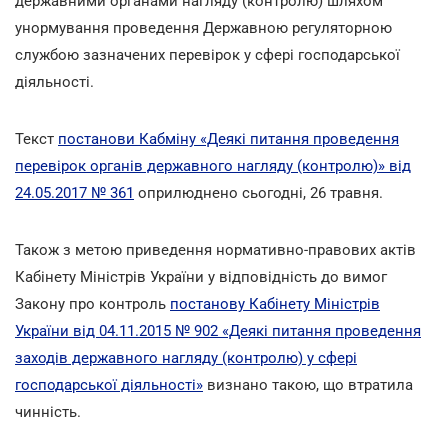
державними органами нагляду (контролю) шляхом
унормування проведення Державною регуляторною
службою зазначених перевірок у сфері господарської
діяльності.
Текст
постанови Кабміну «Деякі питання проведення
перевірок органів державного нагляду (контролю)» від
24.05.2017 № 361
оприлюднено сьогодні, 26 травня.
Також з метою приведення нормативно-правових актів
Кабінету Міністрів України у відповідність до вимог
Закону про контроль
постанову Кабінету Міністрів
України від 04.11.2015 № 902 «Деякі питання проведення
заходів державного нагляду (контролю) у сфері
господарської діяльності»
визнано такою, що втратила
чинність.