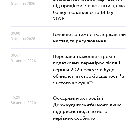
6 серпня 2026
під прицілом: як не стати ціллю
банку, податкової та БЕБ у
2026"
09.00
Головне за тиждень: державний
3 серпня 2026
нагляд та регулювання
09.47
Перезавантаження строків
31 липня 2026
податкових перевірок після 1
серпня 2026 року: чи буде
обчислення строків давності "з
чистого аркуша"?
15.29
Оскаржити акт ревізії
30 липня 2026
Держаудитслужби може лише
підприємство, а не його
керівник особисто