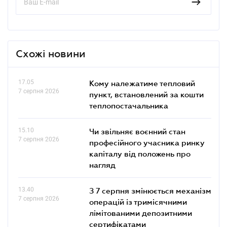
Схожі новини
17.05
Кому належатиме тепловий
7 серпня 2026
пункт, встановлений за кошти
теплопостачальника
15.10
Чи звільняє воєнний стан
7 серпня 2026
професійного учасника ринку
капіталу від положень про
нагляд
13.40
З 7 серпня змінюється механізм
7 серпня 2026
операцій із тримісячними
лімітованими депозитними
сертифікатами