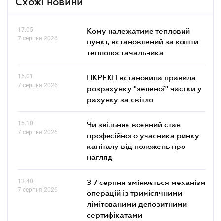
Схожі новини
17.05
Кому належатиме тепловий
7 серпня 2026
пункт, встановлений за кошти
теплопостачальника
16.01
НКРЕКП встановила правила
7 серпня 2026
розрахунку "зеленої" частки у
рахунку за світло
15.10
Чи звільняє воєнний стан
7 серпня 2026
професійного учасника ринку
капіталу від положень про
нагляд
13.40
З 7 серпня змінюється механізм
7 серпня 2026
операцій із тримісячними
лімітованими депозитними
сертифікатами