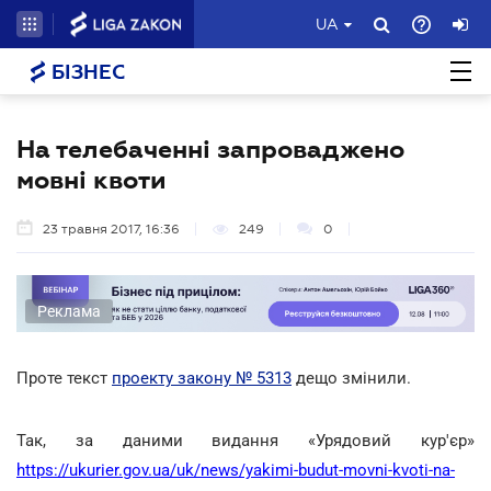
UA
БІЗНЕС
На телебаченні запроваджено
мовні квоти
23 травня 2017, 16:36
249
0
Реклама
Проте текст
проекту закону № 5313
дещо змінили.
Так, за даними видання «Урядовий кур'єр»
https://ukurier.gov.ua/uk/news/yakimi-budut-movni-kvoti-na-