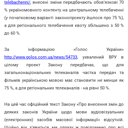
telebachenni/
, внесені зміни передбачають обов'язкові 70
% україномовного контенту на центральному телебаченні
(у початковому варіанті законопроекту йшлося про 75 %),
а для регіонального телебачення квоту збільшено з 50 %
до 60 %.
За інформацією «Голос України»
http://www.golos.com.ua/news/54733
, ухвалений ВРУ в
цілому проект Закону передбачає, що для
загальнонаціональних телеканалів частка передач та
фільмів українською мовою має становити не менше як
75 %, а для регіональних телеканалів - на рівні 50 %.
На цей час офіційний текст Закону «Про внесення змін до
деяких законів України щодо мови аудіовізуальних
(електронних) засобів масової інформації» відсутній.
Щойно він з'явиться, ми одразу ж повідомимо про всі