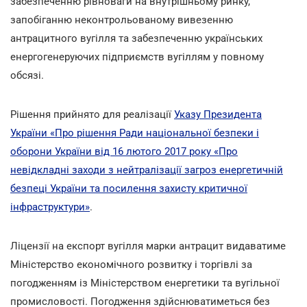
забезпеченню рівноваги на внутрішньому ринку,
запобіганню неконтрольованому вивезенню
антрацитного вугілля та забезпеченню українських
енергогенеруючих підприємств вугіллям у повному
обсязі.
Рішення прийнято для реалізації
Указу Президента
України «Про рішення Ради національної безпеки і
оборони України від 16 лютого 2017 року «Про
невідкладні заходи з нейтралізації загроз енергетичній
безпеці України та посилення захисту критичної
інфраструктури»
.
Ліцензії на експорт вугілля марки антрацит видаватиме
Міністерство економічного розвитку і торгівлі за
погодженням із Міністерством енергетики та вугільної
промисловості. Погодження здійснюватиметься без