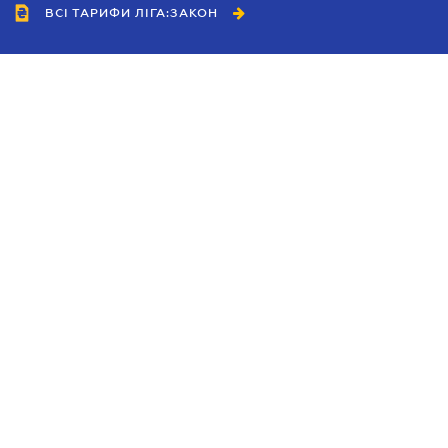
ВСІ ТАРИФИ ЛІГА:ЗАКОН
Співробітництво
Агенти
Дилери
Політика конфіденційності
Умови використання сайту
Реклама
Блог
Новини компанії
Керівництва
Каталоги компаній
Теми в центрі уваги
Підтримка та контакти