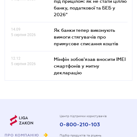
під прицілом: як не стати ціллю
банку, податкової та БЕБ у
2026"
14.09
Як банки тепер виконують
5 серпня 2026
вимоги стягувачів про
примусове списання коштів
12.12
Мінфін зобов'язав вносити IMEI
5 серпня 2026
смартфонів у митну
декларацію
Центр підтримки користувачів
0-800-210-103
ПРО КОМПАНІЮ
Підбір продуктів та рішень