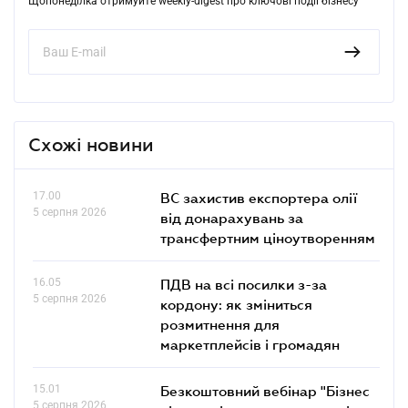
Щопонеділка отримуйте weekly-digest про ключові події бізнесу
Схожі новини
17.00
ВС захистив експортера олії
5 серпня 2026
від донарахувань за
трансфертним ціноутворенням
16.05
ПДВ на всі посилки з-за
5 серпня 2026
кордону: як зміниться
розмитнення для
маркетплейсів і громадян
15.01
Безкоштовний вебінар "Бізнес
5 серпня 2026