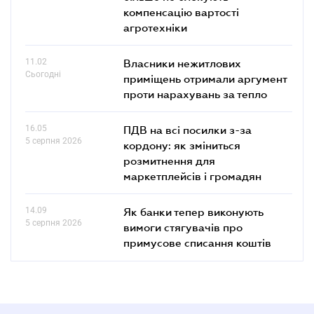
компенсацію вартості
агротехніки
11.02
Власники нежитлових
Сьогодні
приміщень отримали аргумент
проти нарахувань за тепло
16.05
ПДВ на всі посилки з-за
5 серпня 2026
кордону: як зміниться
розмитнення для
маркетплейсів і громадян
14.09
Як банки тепер виконують
5 серпня 2026
вимоги стягувачів про
примусове списання коштів