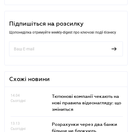
Підпишіться на розсилку
Щопонеділка отримуйте weekly-digest про ключові події бізнесу
Схожі новини
14.04
Тютюнові компанії чекають на
Сьогодні
нові правила відеонагляду: що
зміниться
13.13
Розрахунки через два банки
Сьогодні
більше не блокують