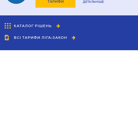
ТАРИФИ
ДЕТАЛЬНІШЕ
КАТАЛОГ РІШЕНЬ
ВСІ ТАРИФИ ЛІГА:ЗАКОН
Співробітництво
Агенти
Дилери
Політика конфіденційності
Умови використання сайту
Реклама
Блог
Новини компанії
Керівництва