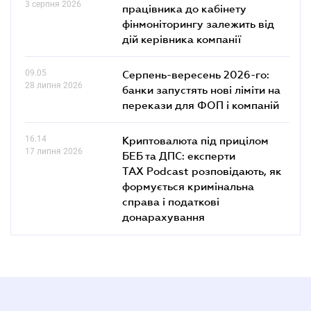
3 серпня 2026
працівника до кабінету
фінмоніторингу залежить від
дій керівника компанії
09.05
Серпень-вересень 2026-го:
28 липня 2026
банки запустять нові ліміти на
перекази для ФОП і компаній
16.14
Криптовалюта під прицілом
17 липня 2026
БЕБ та ДПС: експерти
TAX Podcast розповідають, як
формується кримінальна
справа і податкові
донарахування