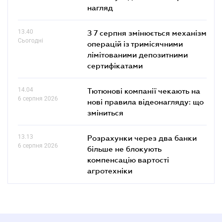
нагляд
13.40
З 7 серпня змінюється механізм
Сьогодні
операцій із тримісячними
лімітованими депозитними
сертифікатами
14.04
Тютюнові компанії чекають на
6 серпня 2026
нові правила відеонагляду: що
зміниться
13.13
Розрахунки через два банки
6 серпня 2026
більше не блокують
компенсацію вартості
агротехніки