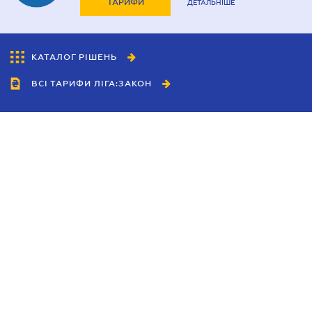
ТАРИФИ
ДЕТАЛЬНІШЕ
КАТАЛОГ РІШЕНЬ
ВСІ ТАРИФИ ЛІГА:ЗАКОН
Співробітництво
Агенти
Дилери
Політика конфіденційності
Умови використання сайту
Реклама
Блог
Новини компанії
Керівництва