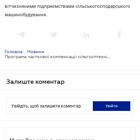
вітчизняними підприємствами сільськогосподарського
машинобудування.
Головна
/
Новини
/
Програма часткової компенсації сільгосптехніки можливо буде постійною
Залиште коментар
Увійдіть, щоб залишити коментар
увійти