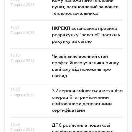
7 серпня 2026
пункт, встановлений за кошти
теплопостачальника
16.01
НКРЕКП встановила правила
7 серпня 2026
розрахунку "зеленої" частки у
рахунку за світло
15.10
Чи звільняє воєнний стан
7 серпня 2026
професійного учасника ринку
капіталу від положень про
нагляд
13.40
З 7 серпня змінюється механізм
7 серпня 2026
операцій із тримісячними
лімітованими депозитними
сертифікатами
12.09
ДПС роз'яснила податкові
7 серпня 2026
наслідки курсових коливань,