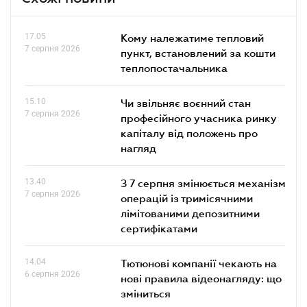
17.05
Кому належатиме тепловий
7 серпня 2026
пункт, встановлений за кошти
теплопостачальника
15.10
Чи звільняє воєнний стан
7 серпня 2026
професійного учасника ринку
капіталу від положень про
нагляд
13.40
З 7 серпня змінюється механізм
7 серпня 2026
операцій із тримісячними
лімітованими депозитними
сертифікатами
14.04
Тютюнові компанії чекають на
6 серпня 2026
нові правила відеонагляду: що
зміниться