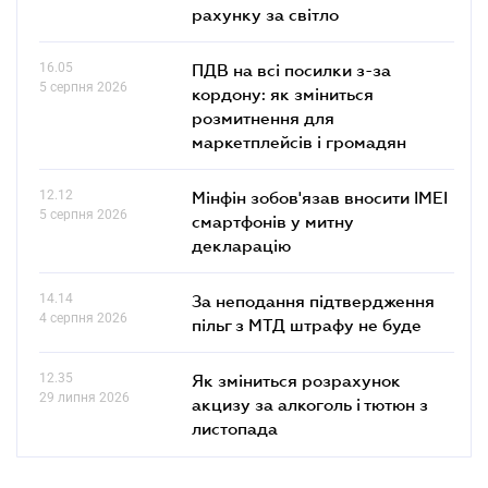
рахунку за світло
16.05
ПДВ на всі посилки з-за
5 серпня 2026
кордону: як зміниться
розмитнення для
маркетплейсів і громадян
12.12
Мінфін зобов'язав вносити IMEI
5 серпня 2026
смартфонів у митну
декларацію
14.14
За неподання підтвердження
4 серпня 2026
пільг з МТД штрафу не буде
12.35
Як зміниться розрахунок
29 липня 2026
акцизу за алкоголь і тютюн з
листопада