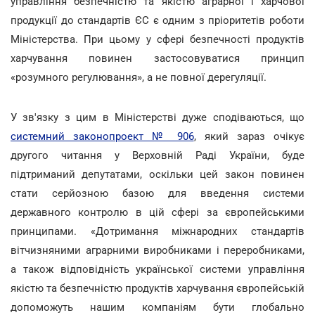
управління безпечністю та якістю аграрної і харчової
продукції до стандартів ЄС є одним з пріоритетів роботи
Міністерства. При цьому у сфері безпечності продуктів
харчування повинен застосовуватися принцип
«розумного регулювання», а не повної дерегуляції.
У зв'язку з цим в Міністерстві дуже сподіваються, що
системний законопроект № 906
, який зараз очікує
другого читання у Верховній Раді України, буде
підтриманий депутатами, оскільки цей закон повинен
стати серйозною базою для введення системи
державного контролю в цій сфері за європейськими
принципами. «Дотримання міжнародних стандартів
вітчизняними аграрними виробниками і переробниками,
а також відповідність української системи управління
якістю та безпечністю продуктів харчування європейській
допоможуть нашим компаніям бути глобально