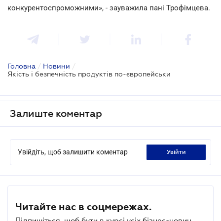
конкурентоспроможними», - зауважила пані Трофімцева.
Головна
/
Новини
/
Якість і безпечність продуктів по-європейськи
Залиште коментар
Увійдіть, щоб залишити коментар
увійти
Читайте нас в соцмережах.
Підпишіться, щоб бути в курсі усіх бізнес-новин.