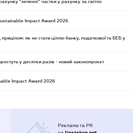
хунку "зеленої" частки у рахунку за світло
ustainable Impact Award 2026
 прицілом: як не стати ціллю банку, податкової та БЕБ у
остуть у десятки разів - новий законопроєкт
nable Impact Award 2026
Реклама та PR
ligazakon.net
на