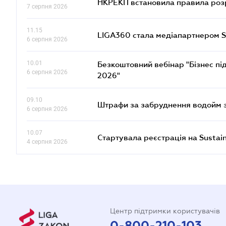
НКРЕКП встановила правила розра
7 серпня 2026
11.15
LIGA360 стала медіапартнером S
6 серпня 2026
10.01
Безкоштовний вебінар "Бізнес під
6 серпня 2026
2026"
09.10
Штрафи за забруднення водойм зр
6 серпня 2026
10.07
Стартувала реєстрація на Sustai
4 серпня 2026
Центр підтримки користувачів
0-800-210-103