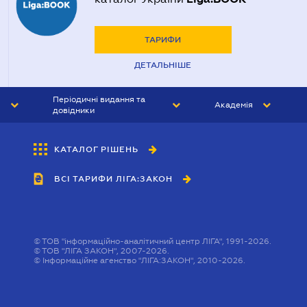
ТАРИФИ
ДЕТАЛЬНІШЕ
Періодичні видання та
Академія
довідники
ЮРИСТ&ЗАКОН
АКАДЕМІЯ ЛІГА:ЗАКОН
КАТАЛОГ РІШЕНЬ
БУХГАЛТЕР&ЗАКОН
ВСІ ТАРИФИ ЛІГА:ЗАКОН
ВІСНИК МСФЗ
ІНТЕРБУХ
ОСОБИСТИЙ ЕКСПЕРТ
©
ТОВ "інформаційно-аналітичний центр ЛІГА", 1991-2026.
©
ТОВ "ЛІГА ЗАКОН", 2007-2026.
©
Інформаційне агенство "ЛІГА:ЗАКОН", 2010-2026.