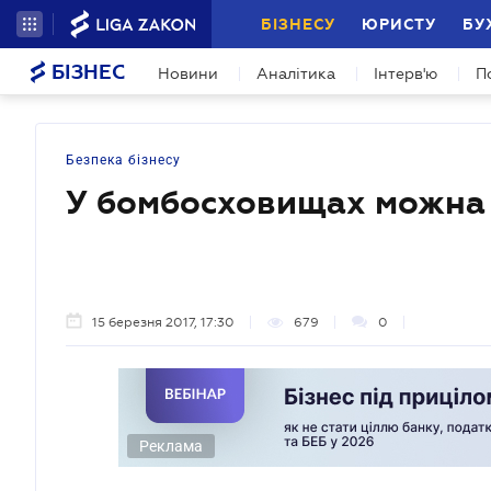
БІЗНЕСУ
ЮРИСТУ
БУ
БІЗНЕС
Новини
Аналітика
Інтерв'ю
П
Безпека бізнесу
У бомбосховищах можна
15 березня 2017, 17:30
679
0
Реклама