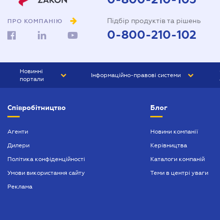
Підбір продуктів та рішень
ПРО КОМПАНІЮ
0-800-210-102
Новинні
Інформаційно-правові системи
портали
ЮРЛІГА
Право України
Співробітництво
Блог
БІЗНЕС
ГРАНД
БУХГАЛТЕР.ua
ПРАЙМ
Агенти
Новини компанії
Дилери
Керівництва
БУХГАЛТЕР ПРОФ
Політика конфіденційності
Каталоги компаній
ЮРИСТ ПРОФ
Умови використання сайту
Теми в центрі уваги
ЮРИСТ
Реклама
ПІДПРИЄМЕЦЬ