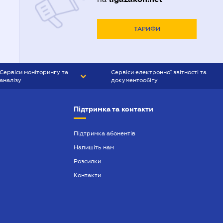
ТАРИФИ
Сервіси моніторингу та
Сервіси електронної звітності та
аналізу
документообігу
CONTR AGENT
Liga:REPORT
Підтримка та контакти
SMS-МАЯК
VERDICTUM
Підтримка абонентів
Напишіть нам
SEMANTRUM
Розсилки
SMS-МАЯК ІПОТЕКА
Контакти