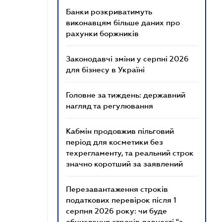
Банки розкриватимуть
виконавцям більше даних про
рахунки боржників
Законодавчі зміни у серпні 2026
для бізнесу в Україні
Головне за тиждень: державний
нагляд та регулювання
Кабмін продовжив пільговий
період для косметики без
техрегламенту, та реальний строк
значно коротший за заявлений
Перезавантаження строків
податкових перевірок після 1
серпня 2026 року: чи буде
обчислення строків давності "з