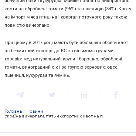
яблучний соки і кукурудза. Майже повністю використано
квоти на оброблені томати (96%) та пшеницю (84%). Квоту
на імпорт м'яса птиці на I квартал поточного року також
повністю вичерпано.
При цьому в 2017 році мають бути збільшені обсяги квот
на безмитний експорт до ЄС за вісьмома групами
товарів: мед натуральний, крупи і борошно, оброблені
томати, виноградний сік і за групою зернових: овес,
пшениця, кукурудза та ячмінь.
Головна
/
Новини
/
Україна вичерпала п'ять експортних квот на поставки до ЄС