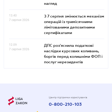
нагляд
13.40
З 7 серпня змінюється механізм
7 серпня 2026
операцій із тримісячними
лімітованими депозитними
сертифікатами
12.09
ДПС роз'яснила податкові
7 серпня 2026
наслідки курсових коливань,
боргів перед колишніми ФОП і
послуг нерезидентів
Центр підтримки користувачів
0-800-210-103