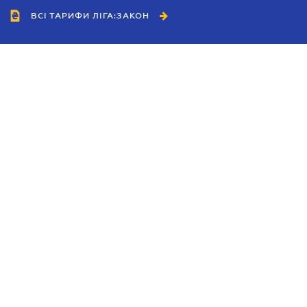
ВСІ ТАРИФИ ЛІГА:ЗАКОН
Співробітництво
Агенти
Дилери
Політика конфіденційності
Умови використання сайту
Реклама
Блог
Новини компанії
Керівництва
Каталоги компаній
Теми в центрі уваги
Підтримка та контакти